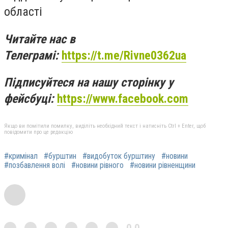
області
Читайте нас в
Телеграмі:
https://t.me/Rivne0362ua
Підписуйтеся на нашу сторінку у
фейсбуці:
https://www.facebook.com
Якщо ви помітили помилку, виділіть необхідний текст і натисніть Ctrl + Enter, щоб
повідомити про це редакцію
#кримінал
#бурштин
#видобуток бурштину
#новини
#позбавлення волі
#новини рівного
#новини рівненщини
0,0