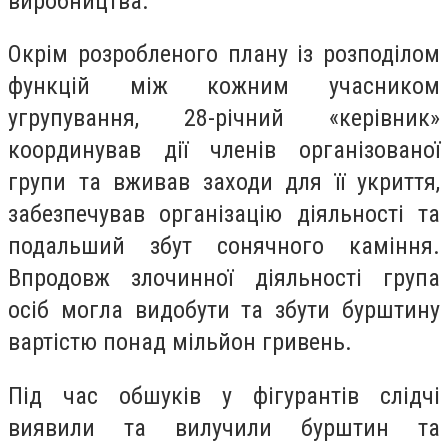
виробництва.
Окрім розробленого плану із розподілом
функцій між кожним учасником
угрупування, 28-річний «керівник»
координував дії членів організованої
групи та вживав заходи для її укриття,
забезпечував організацію діяльності та
подальший збут сонячного каміння.
Впродовж злочинної діяльності група
осіб могла видобути та збути бурштину
вартістю понад мільйон гривень.
Під час обшуків у фігурантів слідчі
виявили та вилучили бурштин та