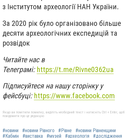
з Інститутом археології НАН України.
За 2020 рік було організовано більше
десяти археологічних експедицій та
розвідок
Читайте нас в
Телеграмі:
https://t.me/Rivne0362ua
Підписуйтеся на нашу сторінку у
фейсбуці:
https://www.facebook.com
Якщо ви помітили помилку, виділіть необхідний текст і натисніть Ctrl + Enter, щоб
повідомити про це редакцію
#новини
#новини Рівного
#Рівне
#новини Рівненщини
#Кабмін
#виставка
#музей
#археологія
#дослідження