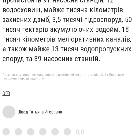
водосховищ, майже тисяча кілометрів
захисних дамб, 3,5 тисячі гідроспоруд, 50
тисяч гектарів акумулюючих водойм, 18
тисяч кілометрів меліоративних каналів,
а також майже 13 тисяч водопропускних
споруд та 89 насосних станцій.
Якщо ви помітили помилку, виділіть необхідний текст і натисніть Ctrl + Enter, щоб
повідомити про це редакцію
ОГО
Швед Татьяна Игоревна
0,0