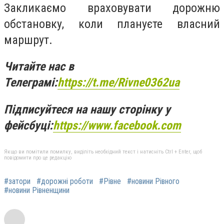
Закликаємо враховувати дорожню
обстановку, коли плануєте власний
маршрут.
Читайте нас в
Телеграмі:
https
://
t
.
me
/
Rivne
0362
ua
Підписуйтеся на нашу сторінку у
фейсбуці:
https
://
www
.
facebook
.
com
Якщо ви помітили помилку, виділіть необхідний текст і натисніть Ctrl + Enter, щоб
повідомити про це редакцію
#затори
#дорожні роботи
#Рівне
#новини Рівного
#новини Рівненщини