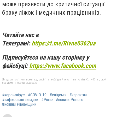
може призвести до критичної ситуації —
браку ліжок і медичних працівників.
Читайте нас в
Телеграмі:
https://t.me/Rivne0362ua
Підписуйтеся на нашу сторінку у
фейсбуці:
https://www.facebook.com
Якщо ви помітили помилку, виділіть необхідний текст і натисніть Ctrl + Enter, щоб
повідомити про це редакцію
#коронавірус
#COVID-19
#епідемія
#карантин
#зафіксовані випадки
#Рівне
#новини Рівного
#новини Рівненщини