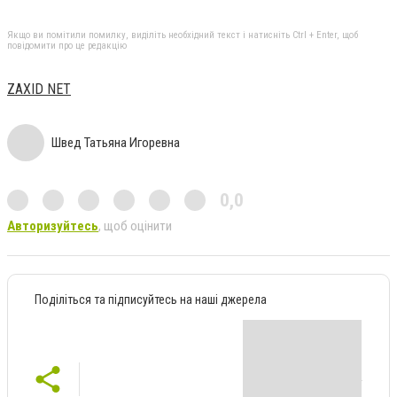
Якщо ви помітили помилку, виділіть необхідний текст і натисніть Ctrl + Enter, щоб
повідомити про це редакцію
ZAXID NET
Швед Татьяна Игоревна
0,0
Авторизуйтесь
, щоб оцінити
Поділіться та підписуйтесь на наші джерела