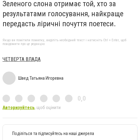
Зеленого слона отримає той, хто за
результатами голосування, найкраще
передасть ліричні почуття поетеси.
Якщо ви помітили помилку, виділіть необхідний текст і натисніть Ctrl + Enter, щоб
повідомити про це редакцію
ЧЕТВЕРТА ВЛАДА
Швед Татьяна Игоревна
0,0
Авторизуйтесь
, щоб оцінити
Поділіться та підписуйтесь на наші джерела