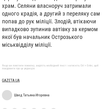
храм. Селяни власноруч затримали
одного крадія, а другий з переляку сам
попав до рук міліції. Злодій, втікаючи
випадково зупинив автівку за кермом
якої був начальник Острозького
міськвідділу міліції.
Якщо ви помітили помилку, виділіть необхідний текст і натисніть Ctrl + Enter, щоб
повідомити про це редакцію
GAZETA.UA
Швед Татьяна Игоревна