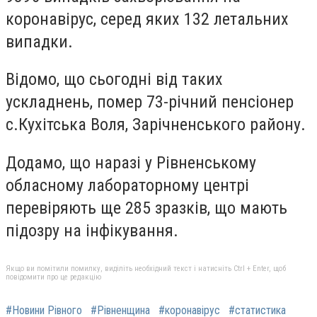
коронавірус, серед яких 132 летальних
випадки.
Відомо, що сьогодні від таких
ускладнень, помер 73-річний пенсіонер
с.Кухітська Воля, Зарічненського району.
Додамо, що наразі у Рівненському
обласному лабораторному центрі
перевіряють ще 285 зразків, що мають
підозру на інфікування.
Якщо ви помітили помилку, виділіть необхідний текст і натисніть Ctrl + Enter, щоб
повідомити про це редакцію
#Новини Рівного
#Рівненщина
#коронавірус
#статистика