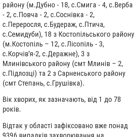
району (м.Дубно - 18, с.Смига - 4, с.Верба
- 2, с.Повча - 2, с.Соснівка - 2,
с.Переросля, с.Будераж, с.Птича,
с.Семидуби), 18 з Костопільського району
(м.Костопіль – 12, с.Лісопіль - 3,
с.Корчів'я-2, с.Деражне), 3 з
Млинівського району (смт Млинів – 2,
с.Підлозці) та 2 з Сарненського району
(смт Степань, с.Грушівка).
Вік хворих, як зазначають, від 1 до 78
років.
Відтак у області зафіксовано вже понад
9396 випадків захворювання на