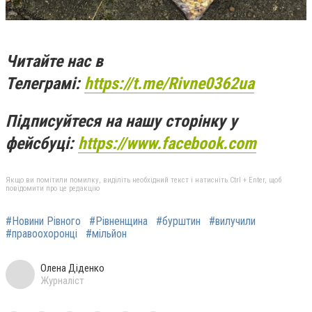
Читайте нас в
Телеграмі:
https://t.me/Rivne0362ua
Підписуйтеся на нашу сторінку у
фейсбуці:
https://www.facebook.com
Якщо ви помітили помилку, виділіть необхідний текст і натисніть Ctrl + Enter, щоб
повідомити про це редакцію
#Новини Рівного
#Рівненщина
#бурштин
#вилучили
#правоохоронці
#мільйон
Олена Діденко
Журналіст