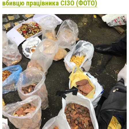
вбивцю працівника СІЗО (ФОТО)