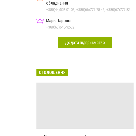
обладнання
+380(44)502-01-02, +380(66)777-78-42, +380(67)777-82-19, +380(67)890-80-80, +380(73)890-80-80, +380(44)502-01-03
Марія Таролог
+380(63)640-92-32
Додати підприємство
ОГОЛОШЕННЯ