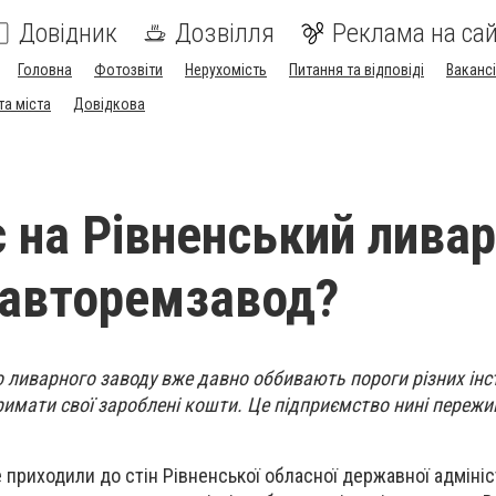
Довідник
Дозвілля
Реклама на сай
Головна
Фотозвіти
Нерухомість
Питання та відповіді
Вакансі
та міста
Довідкова
 на Рівненський лива
 авторемзавод?
 ливарного заводу вже давно оббивають пороги різних інст
имати свої зароблені кошти. Це підприємство нині пережив
приходили до стін Рівненської обласної державної адмініст