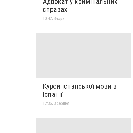
Адвокат у кримінальних
справах
10:42, Вчора
Курси іспанської мови в
Іспанії
12:36, 3 серпня