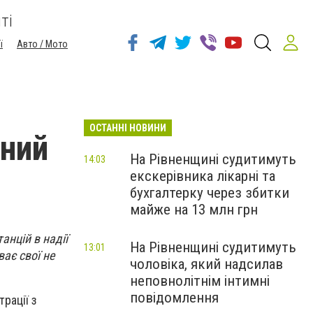
ті
ї
Авто / Мото
ОСТАННІ НОВИНИ
рний
На Рівненщині судитимуть
14:03
екскерівника лікарні та
бухгалтерку через збитки
майже на 13 млн грн
анцій в надії
На Рівненщині судитимуть
13:01
ає свої не
чоловіка, який надсилав
неповнолітнім інтимні
повідомлення
рації з