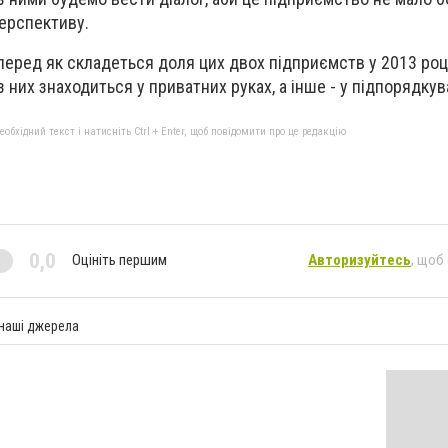
перспективу.
перед як складеться доля цих двох підприємств у 2013 роц
 них знаходиться у приватних руках, а інше - у підпорядкув
бхідний текст і натисніть Ctrl + Enter, щоб повідомити про це редакцію
0,0
Оцініть першим
Авторизуйтесь
, щоб
 наші джерела