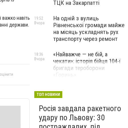
ТЦК на Закарпатті
На одній з вулиць
і важко навіть
19:52
Вчора
Рівненської громади майже
анні держави.
на місяць ускладнять рух
транспорту через ремонт
«Найважче — не бій, а
18:36
Вчора
чекати»: історія бійця 104-ї
бригади тероборони
«Горинь»
 оцінити
ТОП НОВИНИ
Росія завдала ракетного
удару по Львову: 30
постраждалих, під