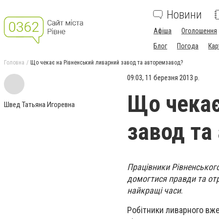
Новини
Афіша
Оголошення
Блог
Погода
Кар
Головна
Що чекає на Рівненський ливарний завод та авторемзавод?
09:03, 11 березня 2013 р.
Що чекає
Швед Татьяна Игоревна
завод та
Працівники Рівненського
домогтися правди та отр
найкращі часи
.
Робітники ливарного вже 