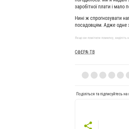
заробітної плати і мало 
Нині ж спрогнозувати на
посадовцям. Адже одне з
Якщо ви помітили помилку, виділіть нео
СФЕРА-ТВ
Поділіться та підписуйтесь на