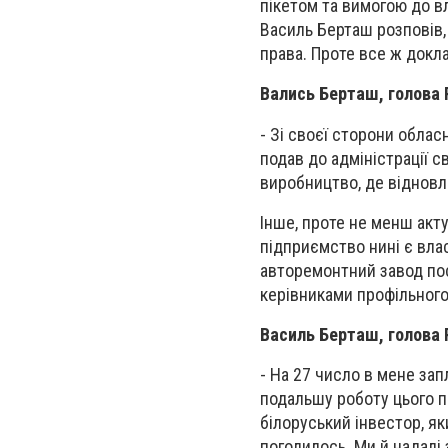
пікетом та вимогою до вл
Василь Берташ розповів,
права. Проте все ж докл
Вались Берташ, голова 
- Зі своєї сторони облас
подав до адміністрації св
виробництво, де відновл
Інше, проте не менш акт
підприємство нині є вла
авторемонтний завод пос
керівниками профільного
Василь Берташ, голова 
- На 27 число в мене за
подальшу роботу цього п
білоруський інвестор, як
погодилось. Ми й надалі 