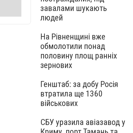
завалами шукають
людей
На Рівненщині вже
обмолотили понад
половину площ ранніх
зернових
Генштаб: за добу Росія
втратила ще 1360
військових
СБУ уразила авіазавод у
Криму, порт Тамань та