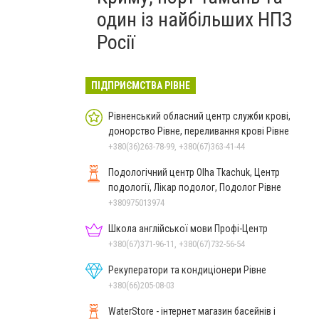
один із найбільших НПЗ
Росії
ПІДПРИЄМСТВА РІВНЕ
Рівненський обласний центр служби крові,
донорство Рівне, переливання крові Рівне
+380(36)263-78-99, +380(67)363-41-44
Подологічний центр Olha Tkachuk, Центр
подології, Лікар подолог, Подолог Рівне
+380975013974
Школа англійської мови Профі-Центр
+380(67)371-96-11, +380(67)732-56-54
Рекуператори та кондиціонери Рівне
+380(66)205-08-03
WaterStore - інтернет магазин басейнів і