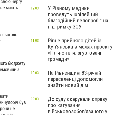
В свою чергу
 не мають
У Рівному медики
12:03
проведуть ювілейний
благодійний велопробіг на
підтримку ЗСУ
р сьогодні
Рівне прийняло дітей із
у
11:03
Куп'янська в межах проєкту
«Пліч-о-пліч: згуртовані
громади»
сного бюджету
ремовини з
На Рівненщині 83-річній
10:03
переселенці допомогли
знайти новий дім
ювати
До суду скерували справу
09:03
минулоріч був
про катування
орони не
військовозобов'язаного у
ргів із