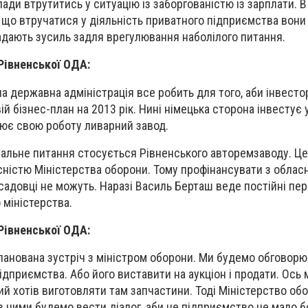
ади втрутитись у ситуацію із заборгованістю із зарплати. 
 що втручатися у діяльність приватного підприємства вони
адають зусиль задля врегулювання наболілого питання.
Рівненської ОДА:
на державна адміністрація все робить для того, аби інвесто
ій бізнес-план на 2013 рік. Нині німецька сторона інвестує 
ює свою роботу ливарний завод.
уальне питання стосується Рівненського авторемзаводу. Це
сністю Міністерства оборони. Тому профінансувати з обла
адовці не можуть. Наразі Василь Берташ веде постійні пе
 міністерства.
Рівненської ОДА:
планована зустріч з міністром оборони. Ми будемо обговор
ідприємства. Або його виставити на аукціон і продати. Ось 
ий хотів виготовляти там запчастини. Тоді Міністерство об
з ними будемо вести діалог, аби це підприємство не мало бо