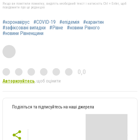
Якщо ви помітили помилку, виділіть необхідний текст і натисніть Ctrl + Enter, щоб
повідомити про це редакцію
#коронавірус
#COVID-19
#епідемія
#карантин
#зафіксовані випадки
#Рівне
#новини Рівного
#новини Рівненщини
0,0
Авторизуйтесь
, щоб оцінити
Поділіться та підписуйтесь на наші джерела