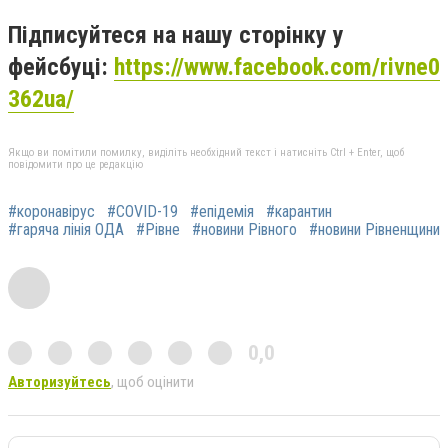
Підписуйтеся на нашу сторінку у
фейсбуці:
https://www.facebook.com/rivne0
362ua/
Якщо ви помітили помилку, виділіть необхідний текст і натисніть Ctrl + Enter, щоб
повідомити про це редакцію
#коронавірус
#COVID-19
#епідемія
#карантин
#гаряча лінія ОДА
#Рівне
#новини Рівного
#новини Рівненщини
0,0
Авторизуйтесь
, щоб оцінити