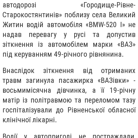
автодорозі «Городище-Рівне-
Старокостянтинів» поблизу села Великий
Житин водій автомобіля «BMW-520 I» не
надав перевагу у русі та допустив
зіткнення із автомобілем марки «ВАЗ»
під керуванням 49-річного рівнянина.
Внаслідок зіткнення від отриманих
травм загинула пасажирка «ВАЗівки» -
восьмимісячна дівчинка, а її 19-річну
матір із політравмою та переломом тазу
госпіталізували до Рівненської обласної
клінічної лікарні.
Водії у автопригоді не постраждали,