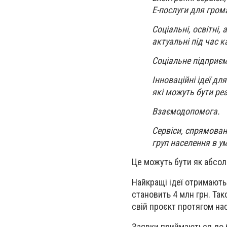
Е-послуги для гром
Соціальні, освітні,
актуальні під час к
Соціальне підприє
Інноваційні ідеї д
які можуть бути ре
Взаємодопомога.
Сервіси, спрямован
груп населення в у
Це можуть бути як абсолю
Найкращі ідеї отримають
становить 4 млн грн. Та
свій проєкт протягом на
Заявки приймаються до 6