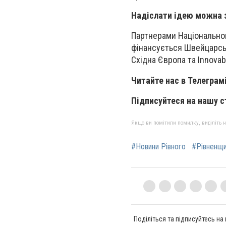
Надіслати ідею можна 
Партнерами Національног
фінансується Швейцарськ
Східна Європа та Innova
Читайте нас в Телеграм
Підписуйтеся на нашу с
Якщо ви помітили помилку, виділіть нео
#Новини Рівного
#Рівненщ
Поділіться та підписуйтесь на