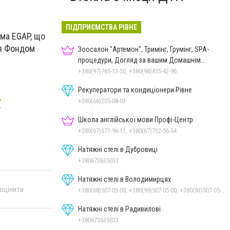
ПІДПРИЄМСТВА РІВНЕ
ама EGAP, що
ся Фондом
Зоосалон "Артемон", Тримінг, Грумінг, SPA-
процедури, Догляд за вашим Домашнім
Улюбленцем
+380(97)765-13-50, +380(98)455-42-96
Рекуператори та кондиціонери Рівне
/
+380(66)205-08-03
Школа англійської мови Профі-Центр
+380(67)371-96-11, +380(67)732-56-54
Натяжні стелі в Дубровиці
+380673635033
Натяжні стелі в Володимирцях
 оцінити
+380(68)507-05-00, +380(99)507-05-00, +380(93)507-05-00
Натяжні стелі в Радивилові
+380673635033