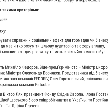
а такими критеріями:
ення
тку
вати справжній соціальний ефект для громадян чи бізнесу
да має чітко розуміти цільову аудиторію та сферу впливу,
і можливості для розвитку та можливість його масштабува
ть Михайло Федоров, Віце-прем'єр-міністр – Міністр цифро
ник Міністра Олександр Борняков. Представники від бізнес
етингової компанії FEDORIV, Олег Гороховський, співзаснов
раїнської компанії Petcube.
и Віктор Лях, президент Фонду Східна Європа, Ілона Посте
Швейцарського бюро співробітництва в Україны, та Постійн
раїні Дафіна Ґерчева.