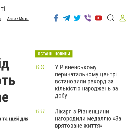
ті
ї
Авто / Мото
ОСТАННІ НОВИНИ
ід
У Рівненському
19:58
перинатальному центрі
ють
встановили рекорд за
кількістю народжень за
ne
добу
Лікаря з Рівненщини
18:37
нагородили медаллю «За
 та ідей для
врятоване життя»