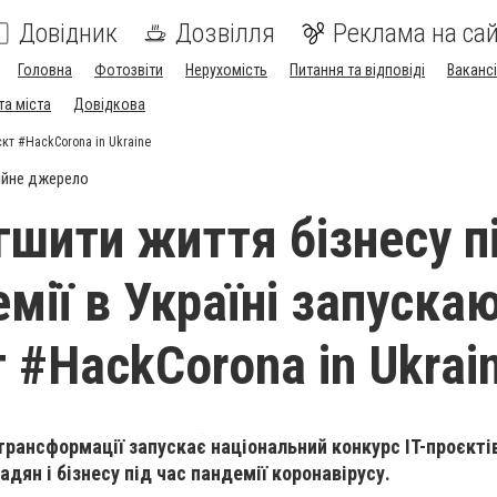
Довідник
Дозвілля
Реклама на сай
Головна
Фотозвіти
Нерухомість
Питання та відповіді
Вакансі
та міста
Довідкова
єкт #HackCorona in Ukraine
ійне джерело
гшити життя бізнесу п
мії в Україні запуска
 #HackCorona in Ukrai
трансформації запускає національний конкурс IT-проєктів
дян і бізнесу під час пандемії коронавірусу.