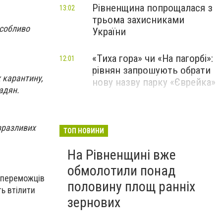
Рівненщина попрощалася з
13:02
трьома захисниками
особливо
України
«Тиха гора» чи «На пагорбі»:
12:01
рівнян запрошують обрати
 карантину,
нову назву парку «Єврейка»
адян.
вразливих
ТОП НОВИНИ
На Рівненщині вже
обмолотили понад
я переможців
половину площ ранніх
ь втілити
зернових