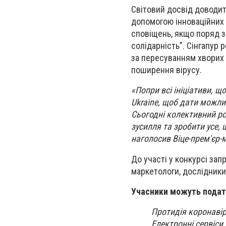
Світовий досвід доводит
допомогою інноваційних 
сповіщень, якщо поряд з
солідарність”. Сінгапур 
за пересуванням хворих п
поширення вірусу.
«Попри всі ініціативи, 
Ukraine, щоб дати можли
Сьогодні колективний ро
зусилля та зробити усе, щ
наголосив Віце-прем'єр-
До участі у конкурсі зап
маркетологи, дослідники 
Учасники можуть подат
Протидія коронавір
Електронні сервіси