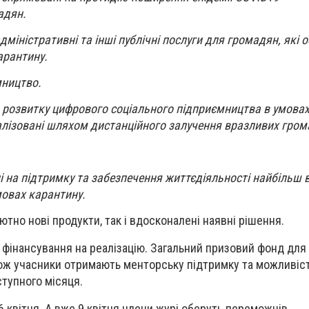
адян.
 адміністративні та інші публічні послуги для громадян, які 
арантину.
мництво.
ля розвитку цифрового соціального підприємництва в умовах
алізовані шляхом дистанційного залучення вразливих гром
і на підтримку та забезпечення життєдіяльності найбільш 
мовах карантину.
тно нові продукти, так і вдосконалені наявні рішення.
 фінансування на реалізацію. Загальний призовий фонд дл
кож учасники отримають менторську підтримку та можливіст
ступного місяця.
 квітня. А вже 9 квітня члени журі оберуть переможців.