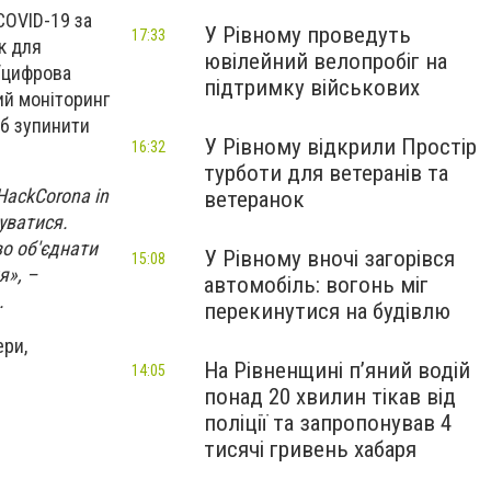
COVID-19 за
У Рівному проведуть
17:33
к для
ювілейний велопробіг на
 “цифрова
підтримку військових
ий моніторинг
об зупинити
У Рівному відкрили Простір
16:32
турботи для ветеранів та
HackCorona in
ветеранок
уватися.
во об'єднати
У Рівному вночі загорівся
15:08
я», –
автомобіль: вогонь міг
.
перекинутися на будівлю
ери,
На Рівненщині п’яний водій
14:05
понад 20 хвилин тікав від
поліції та запропонував 4
тисячі гривень хабаря