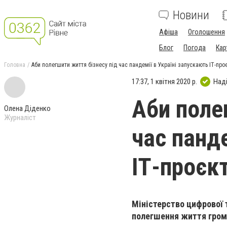
Новини
Афіша
Оголошення
Блог
Погода
Кар
Головна
Аби полегшити життя бізнесу під час пандемії в Україні запускають ІТ-про
17:37, 1 квітня 2020 р.
Над
Аби поле
Олена Діденко
Журналіст
час панде
ІТ-проєкт
Міністерство цифрової 
полегшення життя грома