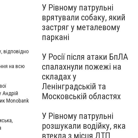
У Рівному патрульні
врятували собаку, який
застряг у металевому
паркані
, відповідно
У Росії після атаки БпЛА
спалахнули пожежі на
ння на всю
складах у
Ленінградській та
вої
у Андрій
Московській областях
ник Monobank
У Рівному патрульні
мська,
розшукали водійку, яка
а
втекла з місця ДТП