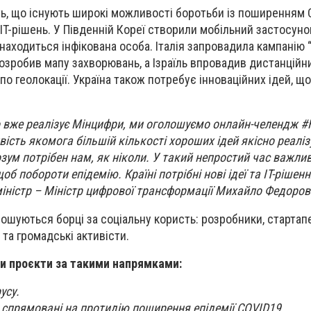
ь, що існують широкі можливості боротьби із поширенням 
IT-рішень. У Південній Кореї створили мобільний застосуно
находиться інфікована особа. Італія запровадила кампанію
розробив мапу захворювань, а Ізраїль впровадив дистанційн
о геолокації. Україна також потребує інноваційних ідей, щ
що вже реалізує Мінцифри, ми оголошуємо онлайн-челендж #
вість якомога більшій кількості хороших ідей якісно реаліз
зум потрібен нам, як ніколи. У такий непростий час важли
об побороти епідемію. Країні потрібні нові ідеї та IT-рішенн
міністр – Міністр цифрової трансформації Михайло Федоров
рошуються борці за соціальну користь: розробники, стартап
та громадські активісти.
и проєкти за такими напрямками:
усу.
, спрямовані на протидію поширення епідемії COVID19