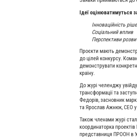
Ідеї оцінюватимуться з
Інноваційність ріш
Соціальний вплив
Перспективи розви
Проєкти мають демонстру
до цілей конкурсу. Коман
демонструвати конкретн
країну.
До журі челенджу увійду
трансформації та заступ
Федорів, засновник марк
та Ярослав Ажнюк, CEO ук
Також членами журі стал
координаторка проектів 
представниця ПРООН в Ук