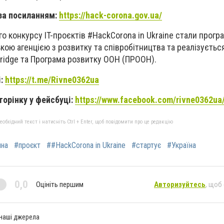
за посиланням:
https://hack-corona.gov.ua/
о конкурсу IT-проєктів #HackCorona in Ukraine стали прогр
ою агенцією з розвитку та співробітництва та реалізуєть
bridge та Програма розвитку ООН (ПРООН).
і:
https://t.me/Rivne0362ua
торінку у фейсбуці:
https://www.facebook.com/rivne0362ua
бхідний текст і натисніть Ctrl + Enter, щоб повідомити про це редакцію
ина
#проєкт
##HackCorona in Ukraine
#стартує
#Україна
0,0
Оцініть першим
Авторизуйтесь
, щоб
 наші джерела