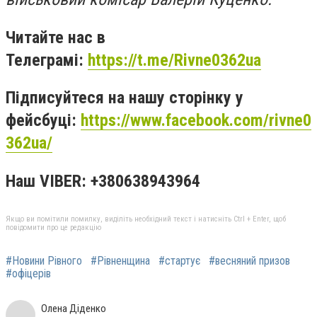
Читайте нас в
Телеграмі:
https://t.me/Rivne0362ua
Підписуйтеся на нашу сторінку у
фейсбуці:
https://www.facebook.com/rivne0
362ua/
Наш VIBER: +380638943964
Якщо ви помітили помилку, виділіть необхідний текст і натисніть Ctrl + Enter, щоб
повідомити про це редакцію
#Новини Рівного
#Рівненщина
#стартує
#весняний призов
#офіцерів
Олена Діденко