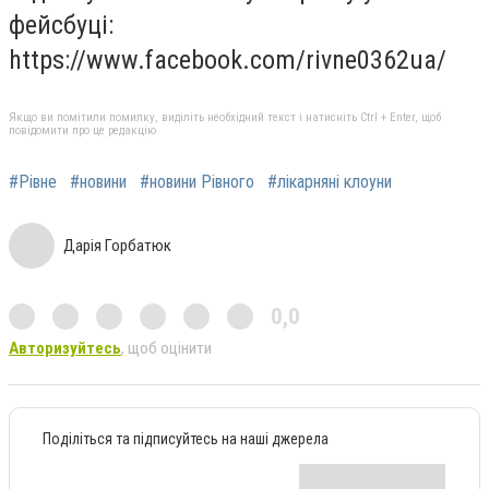
фейсбуці:
https://www.facebook.com/rivne0362ua/
Якщо ви помітили помилку, виділіть необхідний текст і натисніть Ctrl + Enter, щоб
повідомити про це редакцію
#Рівне
#новини
#новини Рівного
#лікарняні клоуни
Дарія Горбатюк
0,0
Авторизуйтесь
, щоб оцінити
Поділіться та підписуйтесь на наші джерела