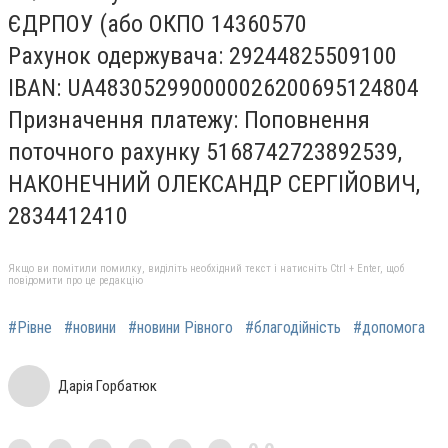
ЄДРПОУ (або ОКПО 14360570
Рахунок одержувача: 29244825509100
IBAN: UA483052990000026200695124804
Призначення платежу: Поповнення
поточного рахунку 5168742723892539,
НАКОНЕЧНИЙ ОЛЕКСАНДР СЕРГІЙОВИЧ,
2834412410
Якщо ви помітили помилку, виділіть необхідний текст і натисніть Ctrl + Enter, щоб
повідомити про це редакцію
#Рівне
#новини
#новини Рівного
#благодійність
#допомога
Дарія Горбатюк