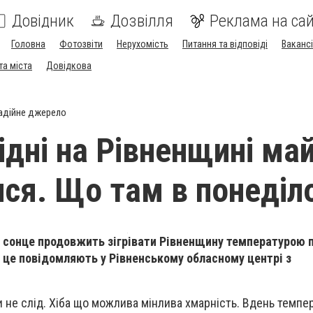
Довідник
Дозвілля
Реклама на сай
Головна
Фотозвіти
Нерухомість
Питання та відповіді
Вакансі
та міста
Довідкова
адійне джерело
хідні на Рівненщині ма
ися. Що там в понеділ
, сонце продовжить зігрівати Рівненщину температурою п
о це повідомляють у Рівненському обласному центрі з
и не слід. Хіба що можлива мінлива хмарність. Вдень темпе