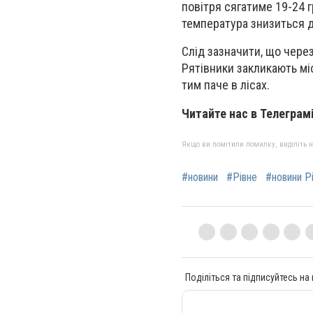
повітря сягатиме 19-24 г
температура знизиться д
Слід зазначити, що через
Рятівники закликають міс
тим паче в лісах.
Читайте нас в Телеграм
Якщо ви помітили помилку, виділіть нео
#новини
#Рівне
#новини Р
Поділіться та підписуйтесь на