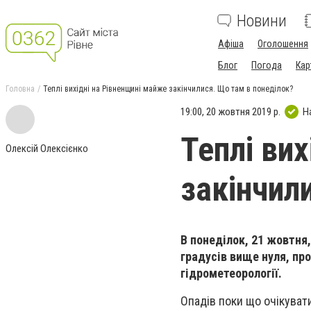
Новини
Афіша
Оголошення
Блог
Погода
Кар
Головна
Теплі вихідні на Рівненщині майже закінчилися. Що там в понеділок?
19:00, 20 жовтня 2019 р.
Н
Теплі ви
Олексій Олексієнко
закінчил
В понеділок, 21 жовтня
градусів вище нуля, пр
гідрометеорології.
Опадів поки що очікуват