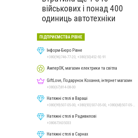
військових і понад 400
одиниць автотехніки
ПІДПРИЄМСТВА РІВНЕ
Інформ-Бюро Рівне
+380(96)746-77-20, +380(50)452-92-91
АмперОК, магазин електрики та світла
GiftLove, Подарунок Кохання, інтернет магазин
+380(67)814-08-00
Натяжні стелі в Вараші
+380(99)507-05-00, +380(93)507-05-00, +380(68)507-05-00
Натяжні стелі в Радивилові
+380673635033
Натяжні стелі в Сарнах