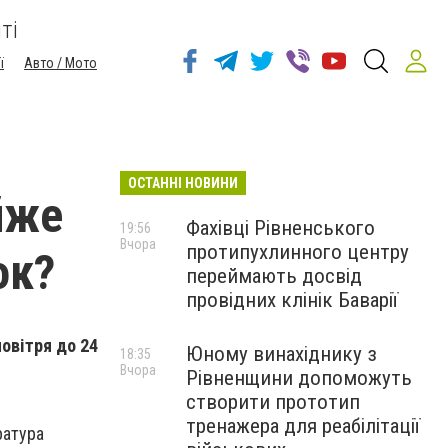
ті
ї
Авто / Мото
ОСТАННІ НОВИНИ
йже
Фахівці Рівненського
19:56
Вчора
протипухлинного центру
ок?
переймають досвід
провідних клінік Баварії
овітря до 24
Юному винахіднику з
18:35
Вчора
Рівненщини допоможуть
створити прототип
тренажера для реабілітації
ратура