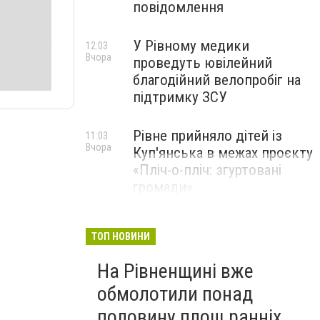
повідомлення
У Рівному медики
12:03
Вчора
проведуть ювілейний
благодійний велопробіг на
підтримку ЗСУ
Рівне прийняло дітей із
11:03
Вчора
Куп'янська в межах проєкту
«Пліч-о-пліч: згуртовані
громади»
ТОП НОВИНИ
На Рівненщині вже
обмолотили понад
половину площ ранніх