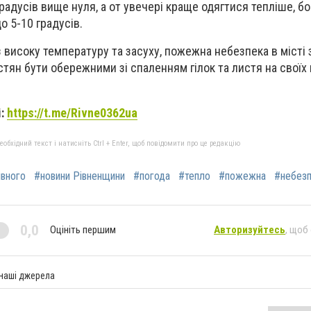
радусів вище нуля, а от увечері краще одягтися тепліше, бо
о 5-10 градусів.
 високу температуру та засуху, пожежна небезпека в місті 
тян бути обережними зі спаленням гілок та листя на своїх п
і:
https://t.me/Rivne0362ua
бхідний текст і натисніть Ctrl + Enter, щоб повідомити про це редакцію
івного
#новини Рівненщини
#погода
#тепло
#пожежна
#небез
0,0
Оцініть першим
Авторизуйтесь
, щоб
 наші джерела