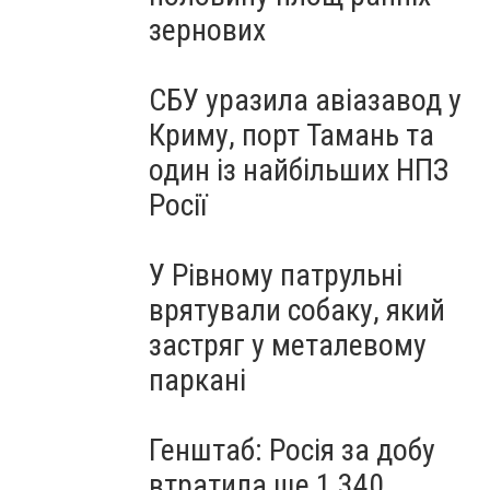
зернових
СБУ уразила авіазавод у
Криму, порт Тамань та
один із найбільших НПЗ
Росії
У Рівному патрульні
врятували собаку, який
застряг у металевому
паркані
Генштаб: Росія за добу
втратила ще 1 340