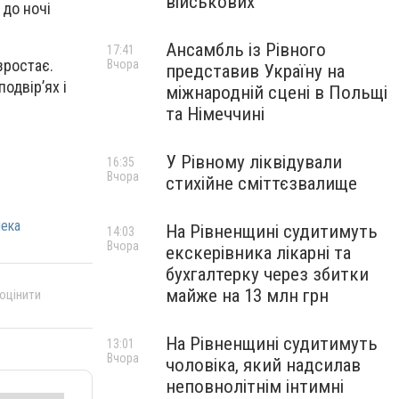
військових
 до ночі
Ансамбль із Рівного
17:41
зростає.
Вчора
представив Україну на
одвір’ях і
міжнародній сцені в Польщі
та Німеччині
У Рівному ліквідували
16:35
Вчора
стихійне сміттєзвалище
пека
На Рівненщині судитимуть
14:03
Вчора
екскерівника лікарні та
бухгалтерку через збитки
майже на 13 млн грн
 оцінити
На Рівненщині судитимуть
13:01
Вчора
чоловіка, який надсилав
неповнолітнім інтимні