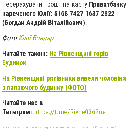
перерахувати гроші на карту
Приватбанку
нареченого Юлії: 5168 7427 1637 2622
(Богдан Андрій Віталійович
).
Фото
Юлії Бондар
Читайте також:
На Рівненщині горів
будинок
На Рівненщині рятівники вивели чоловіка
з палаючого будинку (ФОТО)
Читайте нас в
Телеграмі:
https://t.me/Rivne0362ua
Якщо ви помітили помилку, виділіть необхідний текст і натисніть Ctrl + Enter, щоб