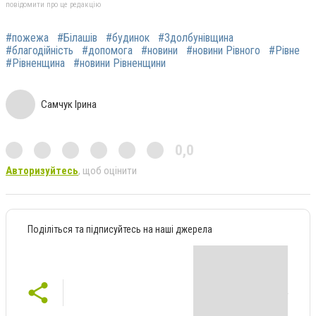
повідомити про це редакцію
#пожежа
#Білашів
#будинок
#Здолбунівщина
#благодійність
#допомога
#новини
#новини Рівного
#Рівне
#Рівненщина
#новини Рівненщини
Самчук Ірина
0,0
Авторизуйтесь
, щоб оцінити
Поділіться та підписуйтесь на наші джерела