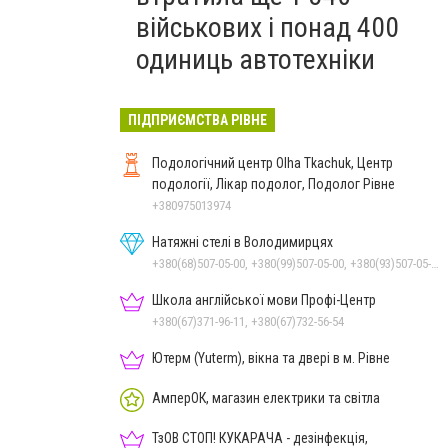
військових і понад 400
одиниць автотехніки
ПІДПРИЄМСТВА РІВНЕ
Подологічний центр Olha Tkachuk, Центр
подології, Лікар подолог, Подолог Рівне
+380975013974
Натяжні стелі в Володимирцях
+380(68)507-05-00, +380(99)507-05-00, +380(93)507-05-00
Школа англійської мови Профі-Центр
+380(67)371-96-11, +380(67)732-56-54
Ютерм (Yuterm), вікна та двері в м. Рівне
АмперОК, магазин електрики та світла
ТзОВ СТОП! КУКАРАЧА - дезінфекція,