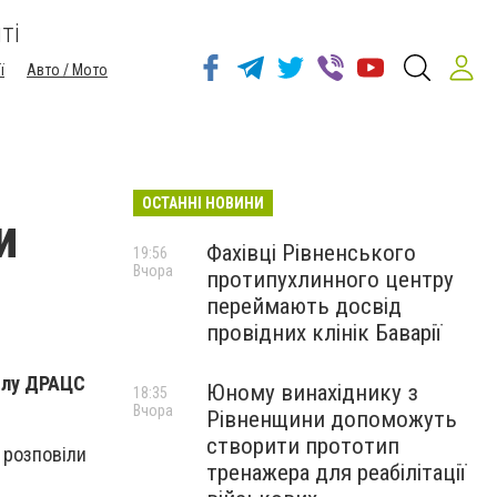
ті
ї
Авто / Мото
ОСТАННІ НОВИНИ
и
Фахівці Рівненського
19:56
Вчора
протипухлинного центру
переймають досвід
провідних клінік Баварії
ділу ДРАЦС
Юному винахіднику з
18:35
Вчора
Рівненщини допоможуть
створити прототип
 розповіли
тренажера для реабілітації