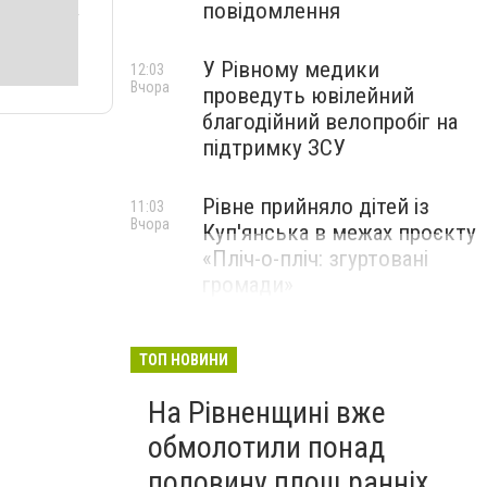
повідомлення
У Рівному медики
12:03
Вчора
проведуть ювілейний
благодійний велопробіг на
підтримку ЗСУ
Рівне прийняло дітей із
11:03
Вчора
Куп'янська в межах проєкту
«Пліч-о-пліч: згуртовані
громади»
ТОП НОВИНИ
На Рівненщині вже
обмолотили понад
половину площ ранніх