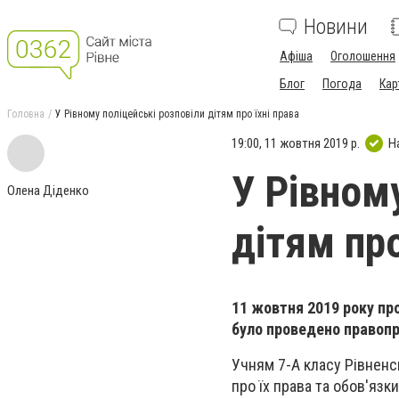
Новини
Афіша
Оголошення
Блог
Погода
Кар
Головна
У Рівному поліцейські розповіли дітям про їхні права
19:00, 11 жовтня 2019 р.
Н
У Рівном
Олена Діденко
дітям про
11 жовтня 2019 року пр
було проведено правопр
Учням 7-А класу Рівненс
про їх права та обов'язки