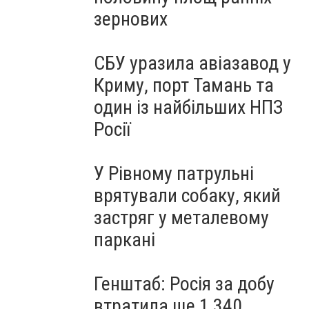
зернових
СБУ уразила авіазавод у
Криму, порт Тамань та
один із найбільших НПЗ
Росії
У Рівному патрульні
врятували собаку, який
застряг у металевому
паркані
Генштаб: Росія за добу
втратила ще 1 340