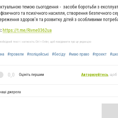
актуальною темою сьогодення - засоби боротьби з експлуа
ід фізичного та психічного насилля, створення безпечного с
ереження здоров'я та розвитку дітей з особливими потреб
і:
https://t.me/Rivne0362ua
бхідний текст і натисніть Ctrl + Enter, щоб повідомити про це редакцію
ина
#провели
#поліцейські
#бесіду
#маю право
#проект
#шк
0,0
Оцініть першим
Авторизуйтесь
, щоб
 наші джерела