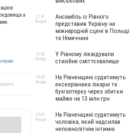
військових
тацією
ередовища а
Ансамбль із Рівного
17:41
ами.
Вчора
представив Україну на
міжнародній сцені в Польщі
та Німеччині
У Рівному ліквідували
16:35
Вчора
стихійне сміттєзвалище
олярам
На Рівненщині судитимуть
14:03
Вчора
екскерівника лікарні та
 оцінити
бухгалтерку через збитки
майже на 13 млн грн
На Рівненщині судитимуть
13:01
Вчора
чоловіка, який надсилав
неповнолітнім інтимні