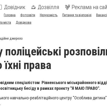
Довідник
Дозвілля
Реклама на сай
Головна
Фотозвіти
Нерухомість
Питання та відповіді
Вакансі
та міста
Довідкова
адійне джерело
у поліцейські розповіл
 їхні права
овідним спеціалістом Рівненського міськрайонного від
освітницьку бесіду в рамках проекту "Я МАЮ ПРАВО".
ького навчально-реаблітаційного центру "Особлива дитина"
.