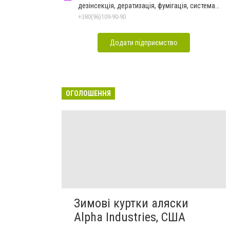
дезінсекція, дератизація, фумігація, система
HACCP
+380(96)109-90-90
Додати підприємство
ОГОЛОШЕННЯ
Зимові куртки аляски
Alpha Industries, США