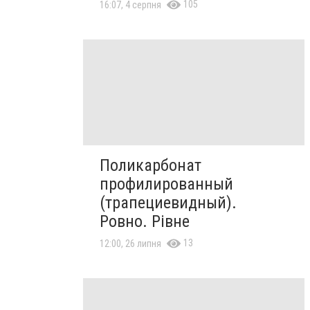
105
16:07, 4 серпня
Поликарбонат
профилированный
(трапециевидный).
Ровно. Рівне
13
12:00, 26 липня