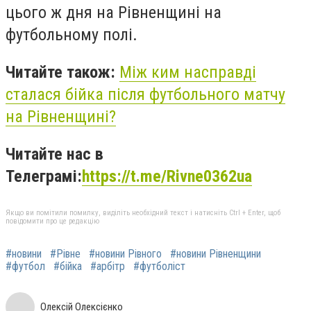
цього ж дня на Рівненщині на
футбольному полі.
Читайте також:
Між ким насправді
сталася бійка після футбольного матчу
на Рівненщині?
Читайте нас в
Телеграмі:
https://t.me/Rivne0362ua
Якщо ви помітили помилку, виділіть необхідний текст і натисніть Ctrl + Enter, щоб
повідомити про це редакцію
#новини
#Рівне
#новини Рівного
#новини Рівненщини
#футбол
#бійка
#арбітр
#футболіст
Олексій Олексієнко