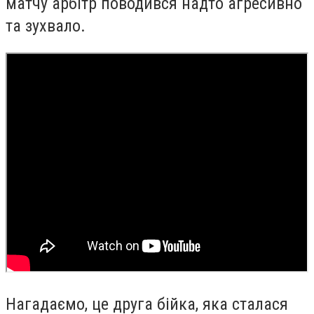
матчу арбітр поводився надто агресивно
та зухвало.
Нагадаємо, це друга бійка, яка сталася