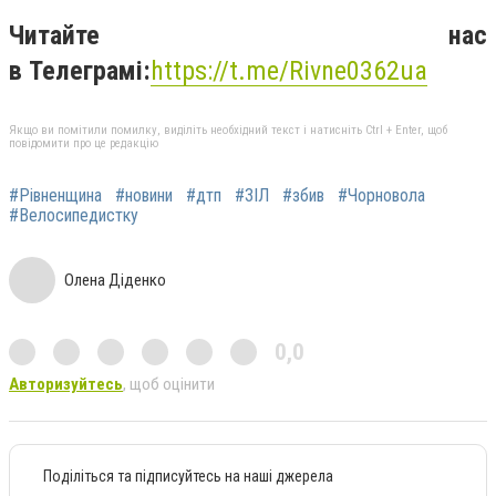
Читайте нас
в
Телеграмі:
https://t.me/Rivne0362ua
Якщо ви помітили помилку, виділіть необхідний текст і натисніть Ctrl + Enter, щоб
повідомити про це редакцію
#Рівненщина
#новини
#дтп
#ЗІЛ
#збив
#Чорновола
#Велосипедистку
Олена Діденко
0,0
Авторизуйтесь
, щоб оцінити
Поділіться та підписуйтесь на наші джерела