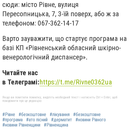
сюди: місто Рівне, вулиця
Пересопницька, 7, 3-їй поверх, або ж за
телефоном: 067-362-14-17
Варто зауважити, що стартує програма на
базі КП «Рівненський обласний шкірно-
венерологічний диспансер».
Читайте нас
в
Телеграмі:
https://t.me/Rivne0362ua
Якщо ви помітили помилку, виділіть необхідний текст і натисніть Ctrl + Enter, щоб
повідомити про це редакцію
#Рівне
#безкоштовне
#лікування
#безкоштовне
#програма
#ато пісний
#дерматит
#новини Рівного
#новини Рівненщини
#Рівненщина