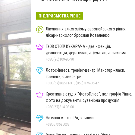
ПІДПРИЄМСТВА РІВНЕ
Лікування алкоголізму європейського рівня:
лікар-нарколог Ярослав Коваленко
ТзОВ СТОП! КУКАРАЧА - дезінфекція,
дезінсекція, дератизація, фумігація, система
HACCP
+380(96)109-90-90
Лотос-Інвест, тренінг-центр. Майстер-класи,
тренінги, бізнес-ігри
+380(67)362-11-31, (050) 375-05-47
Креативна студія "ФотоПлюс", поліграфія Рівне,
фото на документи, сувенірна продукція
+380(67)814-08-00
Натяжні стелі в Радивилові
+380673635033