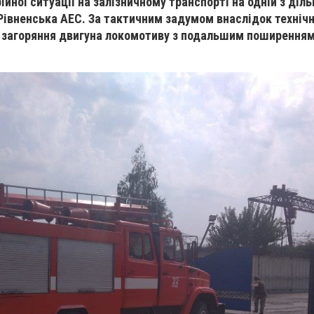
рійної ситуації на залізничному транспорті на одній з діл
Рівненська АЕС. За тактичним задумом внаслідок технічн
я загоряння двигуна локомотиву з подальшим поширення