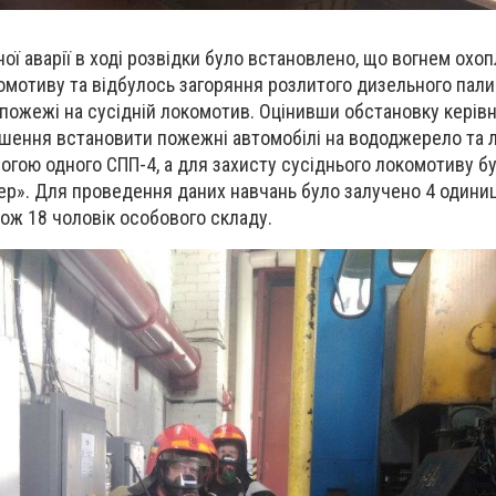
ої аварії в ході розвідки було встановлено, що вогнем охо
мотиву та відбулось загоряння розлитого дизельного палив
пожежі на сусідній локомотив. Оцінивши обстановку керівн
шення встановити пожежні автомобілі на вододжерело та л
гою одного СПП-4, а для захисту сусіднього локомотиву б
ер». Для проведення даних навчань було залучено 4 одиниц
акож 18 чоловік особового складу.