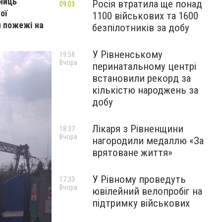
ьниць
Росія втратила ще понад
09:03
ої
1100 військових та 1600
м пожежі на
безпілотників за добу
У Рівненському
19:58
Вчора
перинатальному центрі
встановили рекорд за
кількістю народжень за
добу
Лікаря з Рівненщини
18:37
Вчора
нагородили медаллю «За
врятоване життя»
У Рівному проведуть
17:33
Вчора
ювілейний велопробіг на
підтримку військових