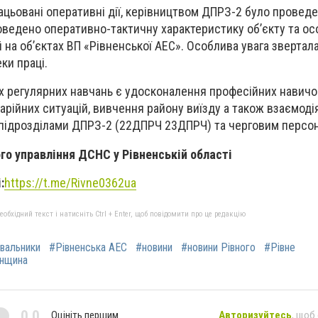
рацьовані оперативні дії, керівництвом ДПРЗ-2 було провед
оведено оперативно-тактичну характеристику об’єкту та ос
 на об’єктах ВП «Рівненської АЕС». Особлива увага звертал
ки праці.
 регулярних навчань є удосконалення професійних навич
аварійних ситуацій, вивчення району виїзду а також взаємоді
ідрозділами ДПРЗ-2 (22ДПРЧ 23ДПРЧ) та черговим персон
ого управління ДСНС у Рівненській області
:
https://t.me/Rivne0362ua
бхідний текст і натисніть Ctrl + Enter, щоб повідомити про це редакцію
вальники
#Рівненська АЕС
#новини
#новини Рівного
#Рівне
енщина
0,0
Оцініть першим
Авторизуйтесь
, щоб