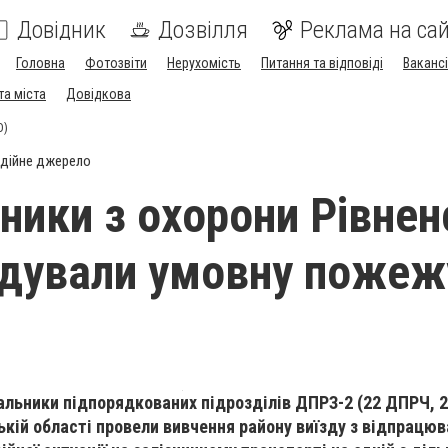
Довідник
Дозвілля
Реклама на сай
Головна
Фотозвіти
Нерухомість
Питання та відповіді
Вакансі
та міста
Довідкова
О)
дійне джерело
ники з охорони Рівнен
ідували умовну пожеж
вальники підпорядкованих підрозділів ДПРЗ-2 (22 ДПРЧ, 
ькій області провели вивчення району виїзду з відпрацю