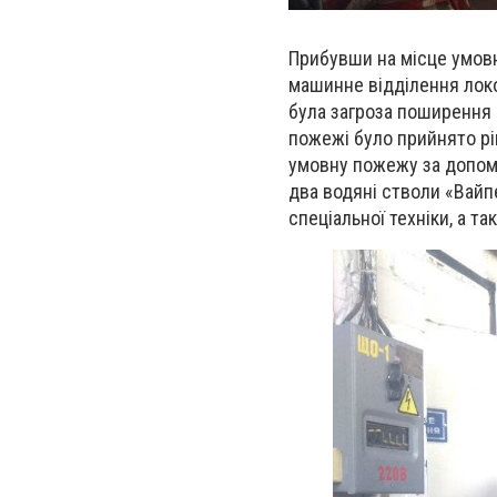
Прибувши на місце умовн
машинне відділення локо
була загроза поширення 
пожежі було прийнято рі
умовну пожежу за допомо
два водяні стволи «Вайп
спеціальної техніки, а т