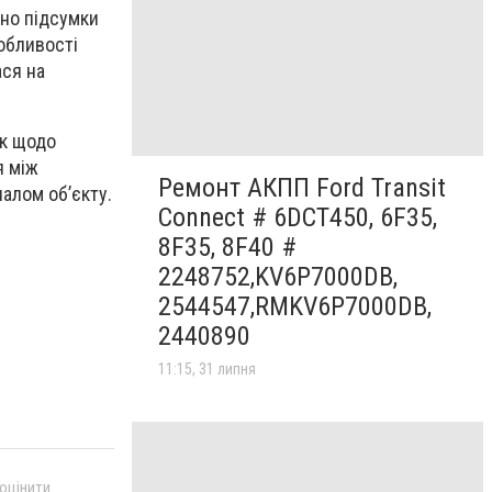
ено підсумки
обливості
ася на
ок щодо
я між
Ремонт АКПП Ford Transit
алом об’єкту.
Connect # 6DCT450, 6F35,
8F35, 8F40 #
2248752,KV6P7000DB,
2544547,RMKV6P7000DB,
2440890
11:15, 31 липня
 оцінити