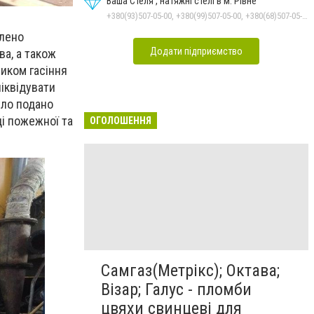
Ваша Стеля , натяжні стелі в м. Рівне
+380(93)507-05-00, +380(99)507-05-00, +380(68)507-05-00
плено
Додати підприємство
а, а також
иком гасіння
іквідувати
уло подано
і пожежної та
ОГОЛОШЕННЯ
Самгаз(Метрікс); Октава;
Візар; Галус - пломби
цвяхи свинцеві для