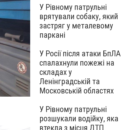
У Рівному патрульні
врятували собаку, який
застряг у металевому
паркані
У Росії після атаки БпЛА
спалахнули пожежі на
складах у
Ленінградській та
Московській областях
У Рівному патрульні
розшукали водійку, яка
втекла з місця ДТП