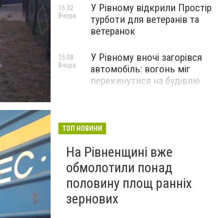
У Рівному відкрили Простір
16:32
Вчора
турботи для ветеранів та
ветеранок
У Рівному вночі загорівся
15:08
Вчора
автомобіль: вогонь міг
перекинутися на будівлю
ТОП НОВИНИ
На Рівненщині вже
обмолотили понад
половину площ ранніх
зернових