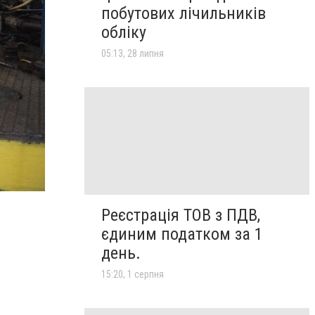
побутових лічильників
обліку
05:13, 28 липня
Реєстрація ТОВ з ПДВ,
єдиним податком за 1
день.
15:20, 1 серпня