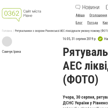
Новини
Афіша
Оголошення
Блог
Погода
Кар
Головна
Рятувальники з охорони Рівненської АЕС ліквідували умовну пожежу (ФОТ
16:05, 31 серпня 2019 р.
На
Рятуваль
Самчук Ірина
АЕС лікв
(ФОТО)
Учора, 30 серпня, ряту
ДСНС України у Рівненс