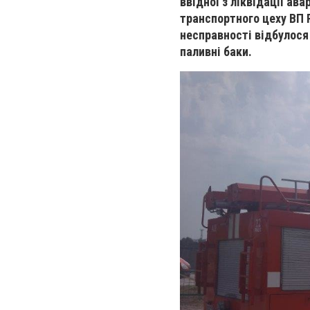
ввідної з ліквідації ава
транспортного цеху ВП 
несправності відбулос
паливні баки.