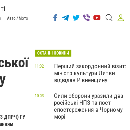
ті
ї
Авто / Мото
ОСТАННІ НОВИНИ
ської
Перший закордонний візит:
11:02
міністр культури Литви
у
відвідав Рівненщину
Сили оборони уразили два
10:03
російські НПЗ та пост
спостереження в Чорному
морі
23 ДПРЧ) ГУ
ванням