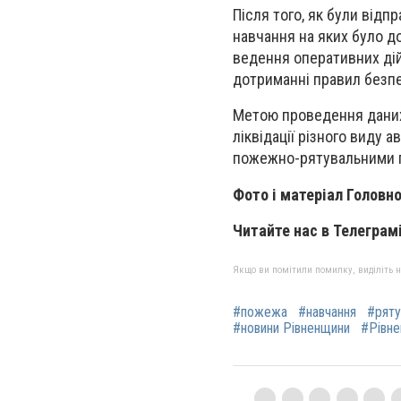
Після того, як були відп
навчання на яких було д
ведення оперативних дій
дотриманні правил безпе
Метою проведення даних
ліквідації різного виду 
пожежно-рятувальними п
Фото і матеріал Головн
Читайте нас в
Телеграмі
Якщо ви помітили помилку, виділіть нео
#пожежа
#навчання
#ряту
#новини Рівненщини
#Рівн