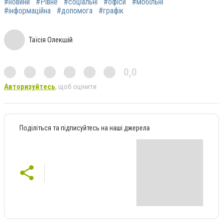
#новини
#Рівне
#соціальні
#офіси
#мобільні
#інформаційна
#допомога
#графік
Таїсія Олекшій
0,0
Авторизуйтесь
, щоб оцінити
Поділіться та підписуйтесь на наші джерела