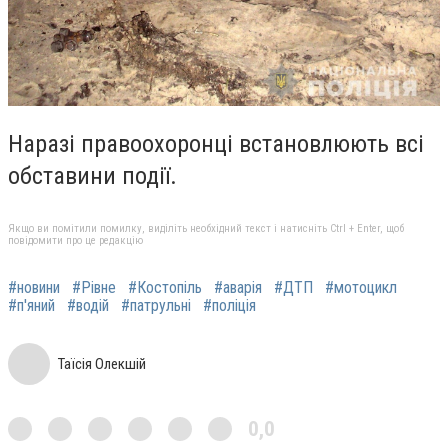
Наразі правоохоронці встановлюють всі
обставини події.
Якщо ви помітили помилку, виділіть необхідний текст і натисніть Ctrl + Enter, щоб
повідомити про це редакцію
#новини
#Рівне
#Костопіль
#аварія
#ДТП
#мотоцикл
#п'яний
#водій
#патрульні
#поліція
Таїсія Олекшій
0,0