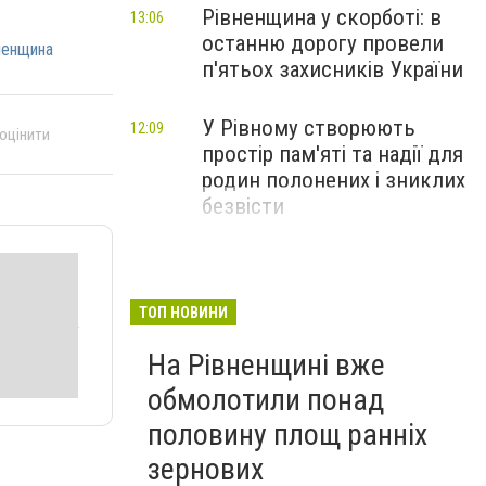
Рівненщина у скорботі: в
13:06
останню дорогу провели
ненщина
п'ятьох захисників України
У Рівному створюють
12:09
 оцінити
простір пам'яті та надії для
родин полонених і зниклих
безвісти
ТОП НОВИНИ
На Рівненщині вже
обмолотили понад
половину площ ранніх
зернових