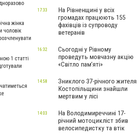
одноразово
На Рівненщині у всіх
17:33
громадах працюють 155
ічна жінка
фахівців із супроводу
и чоловік
ветеранів
 розчленувати
Сьогодні у Рівному
16:32
проведуть мовчазну акцію
ною 1 статті
«Світло пам’яті»
ідготували
Зниклого 37-річного жителя
14:58
ачатиметься
Костопільщини знайшли
же
мертвим у лісі
На Володимиреччині 17-
14:03
річний мотоцикліст збив
велосипедистку та втік