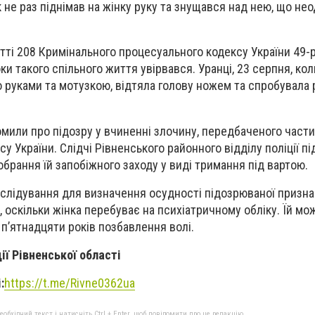
к не раз піднімав на жінку руку та знущався над нею, що не
тті 208 Кримінального процесуального кодексу України 49-р
оки такого спільного життя увірвався. Уранці, 23 серпня, кол
о руками та мотузкою, відтяла голову ножем та спробувала
мили про підозру у вчиненні злочину, передбаченого части
у України. Слідчі Рівненського районного відділу поліції п
брання їй запобіжного заходу у виді тримання під вартою.
зслідування для визначення осудності підозрюваної призн
 оскільки жінка перебуває на психіатричному обліку. Їй мо
 п’ятнадцяти років позбавлення волі.
ії Рівненської області
:
https://t.me/Rivne0362ua
бхідний текст і натисніть Ctrl + Enter, щоб повідомити про це редакцію