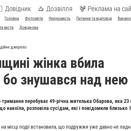
Довідник
Дозвілля
Реклама на сай
Головна
Фотозвіти
Нерухомість
Питання та відповіді
Вакансі
та міста
Довідкова
дійне джерело
нщині жінка вбила
, бо знушався над нею
о тримання перебуває 49-річна жителька Обарова, яка 23
 що накоїла, розповіла сусідам, які і повідомили близько 1
 на місці події встановила, що подружжя уже давно не ладн