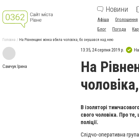
Новини
Афіша
Оголошення
Блог
Погода
Кар
Головна
На Рівненщині жінка вбила чоловіка, бо знушався над нею
13:35, 24 серпня 2019 р.
На
На Рівне
Самчук Ірина
чоловіка
В ізоляторі тимчасовог
свого чоловіка. Про те,
поліції.
Слідчо-оперативна група