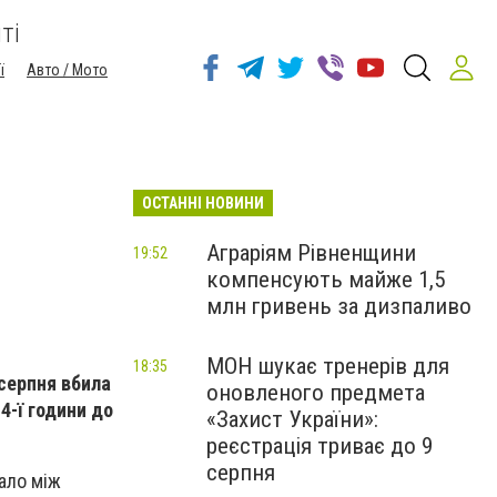
ті
ї
Авто / Мото
ОСТАННІ НОВИНИ
Аграріям Рівненщини
19:52
компенсують майже 1,5
млн гривень за дизпаливо
МОН шукає тренерів для
18:35
 серпня вбила
оновленого предмета
4-ї години до
«Захист України»:
реєстрація триває до 9
серпня
ало між