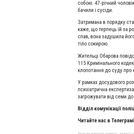
собою. 47-річний чолові
бачили і сусіди.
Затримана в порядку ста
каже, що терпець їй за р
спав, вона задушила йог
тіло сокирою.
Жительці Обарова повідо
115 Кримінального кодекс
клопотання до суду про о
У рамках досудового ро
психіатрична експертиза,
загрожувати від семи до
Відділ комунікації поліц
Читайте нас в Телеграмі
Якщо ви помітили помилку, виділіть нео