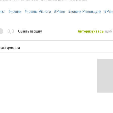
нал
#новини
#новини Рівного
#Рівне
#новини Рівненщини
#Рів
0,0
Оцініть першим
Авторизуйтесь
, щоб
 наші джерела