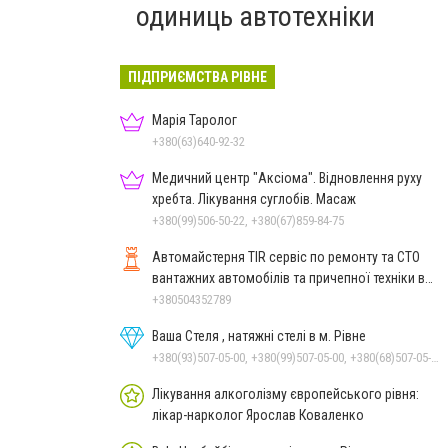
одиниць автотехніки
ПІДПРИЄМСТВА РІВНЕ
Марія Таролог
+380(63)640-92-32
Медичний центр "Аксіома". Відновлення руху
хребта. Лікування суглобів. Масаж
+380(99)506-50-22, +380(67)859-84-75
Автомайстерня TIR сервіс по ремонту та СТО
вантажних автомобілів та причепної техніки в
Рівному
+380504352789
Ваша Стеля , натяжні стелі в м. Рівне
+380(93)507-05-00, +380(99)507-05-00, +380(68)507-05-00
Лікування алкоголізму європейського рівня:
лікар-нарколог Ярослав Коваленко