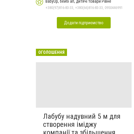
BabyUp, бейбі ап, дитячі товари Рівне
+380(97)816-83-33, +380(66)816-83-33, 0950446991
Додати підприємство
ОГОЛОШЕННЯ
Лабубу надувний 5 м для
створення іміджу
компанії та збільшення