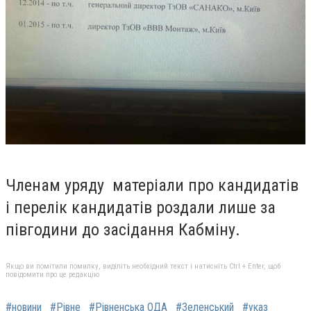
Членам уряду матеріали про кандидатів
і перелік кандидатів роздали лише за
півгодини до засідання Кабміну.
Якщо ви помітили помилку, виділіть необхідний текст і натисніть Ctrl + Enter, щоб
повідомити про це редакцію
#новини
#Рівне
#Рівненська ОДА
#Зеленський
#указ