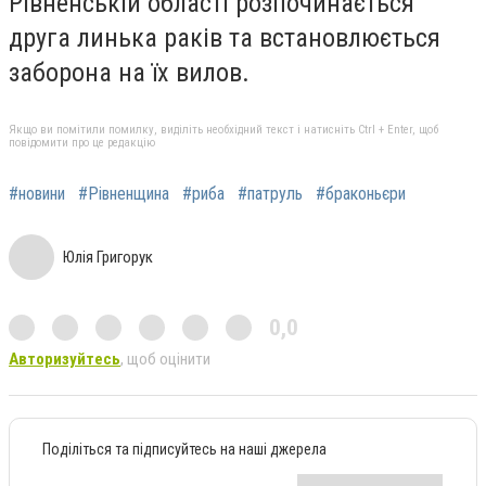
Рівненській області розпочинається
друга линька раків та встановлюється
заборона на їх вилов.
Якщо ви помітили помилку, виділіть необхідний текст і натисніть Ctrl + Enter, щоб
повідомити про це редакцію
#новини
#Рівненщина
#риба
#патруль
#браконьєри
Юлія Григорук
0,0
Авторизуйтесь
, щоб оцінити
Поділіться та підписуйтесь на наші джерела