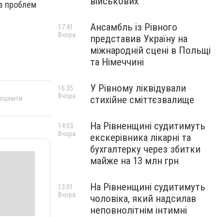
військових
ез проблем
Ансамбль із Рівного
17:41
Вчора
представив Україну на
міжнародній сцені в Польщі
та Німеччині
У Рівному ліквідували
16:35
Вчора
 оцінити
стихійне сміттєзвалище
На Рівненщині судитимуть
14:03
Вчора
екскерівника лікарні та
бухгалтерку через збитки
майже на 13 млн грн
На Рівненщині судитимуть
13:01
Вчора
чоловіка, який надсилав
неповнолітнім інтимні