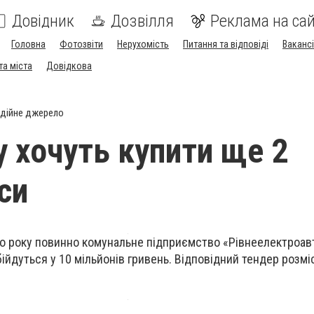
Довідник
Дозвілля
Реклама на сай
Головна
Фотозвіти
Нерухомість
Питання та відповіді
Вакансі
та міста
Довідкова
дійне джерело
у хочуть купити ще 2
си
ого року повинно комунальне підприємство «Рівнеелектроав
ійдуться у 10 мільйонів гривень. Відповідний тендер розмі