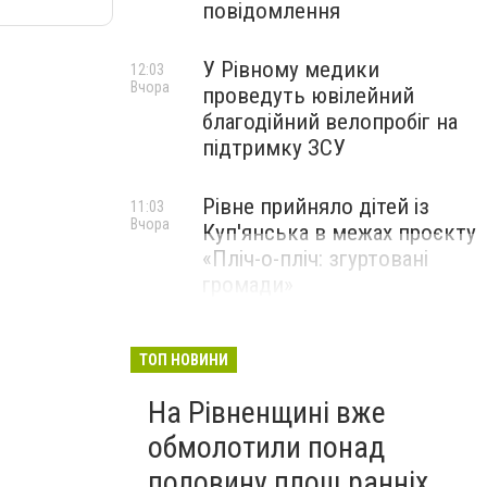
повідомлення
У Рівному медики
12:03
Вчора
проведуть ювілейний
благодійний велопробіг на
підтримку ЗСУ
Рівне прийняло дітей із
11:03
Вчора
Куп'янська в межах проєкту
«Пліч-о-пліч: згуртовані
громади»
ТОП НОВИНИ
На Рівненщині вже
обмолотили понад
половину площ ранніх