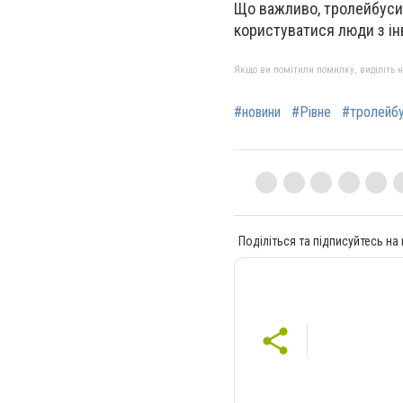
Що важливо,
тролейбуси
користуватися люди з ін
Якщо ви помітили помилку, виділіть нео
#новини
#Рівне
#тролейб
Поділіться та підписуйтесь на