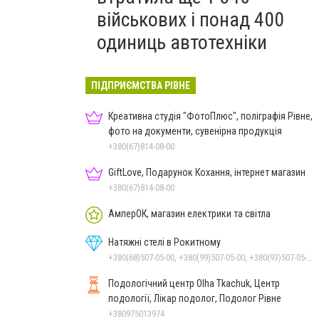
військових і понад 400
одиниць автотехніки
ПІДПРИЄМСТВА РІВНЕ
Креативна студія "ФотоПлюс", поліграфія Рівне,
фото на документи, сувенірна продукція
+380(67)814-08-00
GiftLove, Подарунок Кохання, інтернет магазин
+380(67)814-08-00
АмперОК, магазин електрики та світла
Натяжні стелі в Рокитному
+380(68)507-05-00, +380(99)507-05-00, +380(93)507-05-00
Подологічний центр Olha Tkachuk, Центр
подології, Лікар подолог, Подолог Рівне
+380975013974