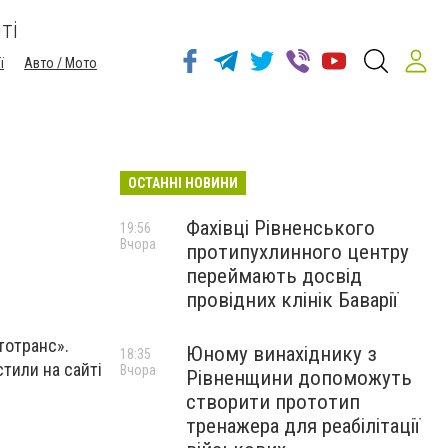
ті
ї
Авто / Мото
ОСТАННІ НОВИНИ
Фахівці Рівненського
19:56
Вчора
протипухлинного центру
переймають досвід
провідних клінік Баварії
тотранс».
Юному винахіднику з
18:35
стили на сайті
Вчора
Рівненщини допоможуть
створити прототип
тренажера для реабілітації