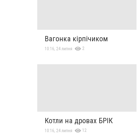
Вагонка кірпічиком
2
10:16, 24 липня
Котли на дровах БРІК
12
10:16, 24 липня