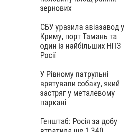
зернових
СБУ уразила авіазавод у
Криму, порт Тамань та
один із найбільших НПЗ
Росії
У Рівному патрульні
врятували собаку, який
застряг у металевому
паркані
Генштаб: Росія за добу
втратила ще 1 340