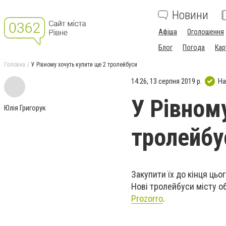
Новини
Афіша
Оголошення
Блог
Погода
Кар
Головна
У Рівному хочуть купити ще 2 тролейбуси
14:26, 13 серпня 2019 р.
На
У Рівном
Юлія Григорук
тролейбу
Закупити їх до кінця ць
Нові тролейбуси місту об
Prozorro
.