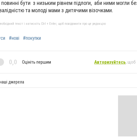
 повинні бути з низьким рівнем підлоги, аби ними могли б
валідністю та молоді мами з дитячими візочками.
бхідний текст і натисніть Ctrl + Enter, щоб повідомити про це редакцію
уси
#нові
#покупки
0,0
Оцініть першим
Авторизуйтесь
, щоб
 наші джерела