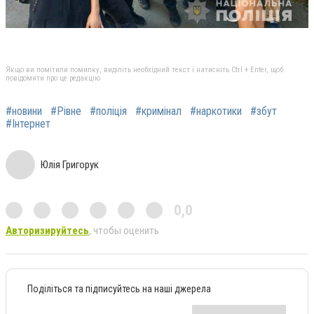
Якщо ви помітили помилку, виділіть необхідний текст і натисніть Ctrl + Enter, щоб
повідомити про це редакцію
#новини
#Рівне
#поліція
#кримінал
#наркотики
#збут
#Інтернет
Юлія Григорук
0,0
Авторизируйтесь
, чтобы оценить
Поділіться та підписуйтесь на наші джерела