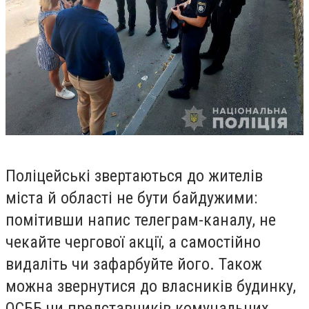
Поліцейські звертаються до жителів
міста й області не бути байдужими:
помітивши напис телеграм-каналу, не
чекайте чергової акції, а самостійно
видаліть чи зафарбуйте його. Також
можна звернутися до власників будинку,
ОСББ чи представників комунальних