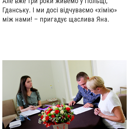
Але вже три роки живемо у Польщі,
Гданську. І ми досі відчуваємо «хімію»
між нами! – пригадує щаслива Яна.