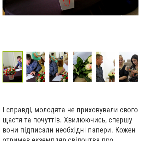
І справді, молодята не приховували свого
щастя та почуттів. Хвилюючись, спершу
вони підписали необхідні папери. Кожен
отримав екземпляр свідоцтва про