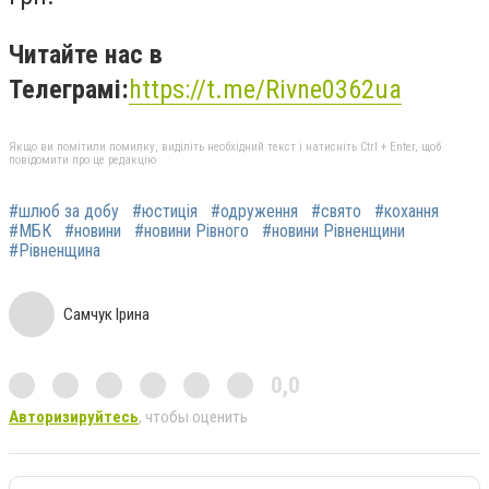
Читайте нас в
Телеграмі:
https://t.me/Rivne0362ua
Якщо ви помітили помилку, виділіть необхідний текст і натисніть Ctrl + Enter, щоб
повідомити про це редакцію
#шлюб за добу
#юстиція
#одруження
#свято
#кохання
#МБК
#новини
#новини Рівного
#новини Рівненщини
#Рівненщина
Самчук Ірина
0,0
Авторизируйтесь
, чтобы оценить