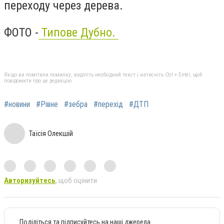
переходу через дерева.
ФОТО -
Типове Дубно.
Якщо ви помітили помилку, виділіть необхідний текст і натисніть Ctrl + Enter, щоб
повідомити про це редакцію
#новини
#Рівне
#зебра
#перехід
#ДТП
Таїсія Олекшій
Авторизуйтесь
, щоб оцінити
Поділіться та підписуйтесь на наші джерела