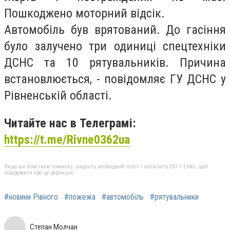
Пошкоджено моторний відсік.
Автомобіль був врятований. До гасіння
було залучено три одиниці спецтехніки
ДСНС та 10 рятувальників. Причина
встановлюється, - повідомляє ГУ ДСНС у
Рівненській області.
Читайте нас в Телеграмі:
https://t.me/Rivne0362ua
Якщо ви помітили помилку, виділіть необхідний текст і натисніть Ctrl + Enter, щоб
повідомити про це редакцію
#новини Рівного
#пожежа
#автомобіль
#рятувальники
Степан Молчан