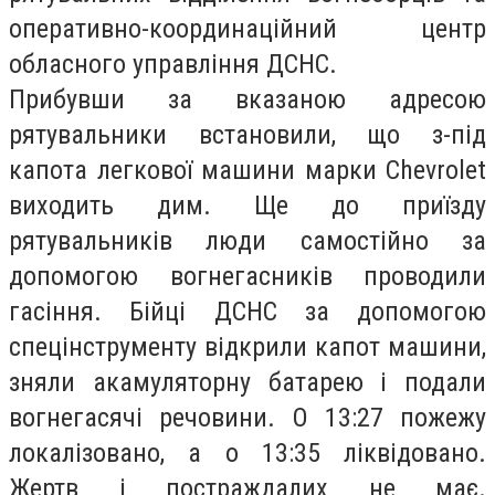
оперативно-координаційний центр
обласного управління ДСНС.
Прибувши за вказаною адресою
рятувальники встановили, що з-під
капота легкової машини марки Chevrolet
виходить дим. Ще до приїзду
рят
увальників люди самостійно за
допомогою вогнегасників проводили
гасіння. Бійці ДСНС за допомогою
спецінструменту відкрили капот машини,
зняли акамуляторну батарею і подали
вогнегасячі речовини. О 13:27 пожежу
локалізовано, а о 13:35 ліквідовано.
Жертв і постраждалих не має.