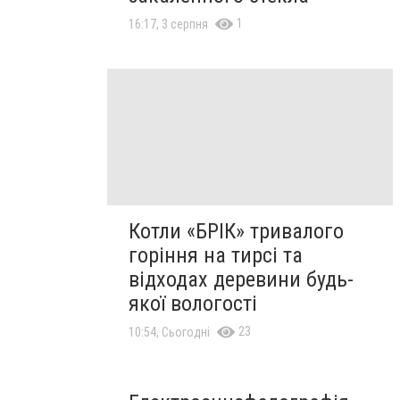
1
16:17, 3 серпня
Котли «БРІК» тривалого
горіння на тирсі та
відходах деревини будь-
якої вологості
23
10:54, Сьогодні