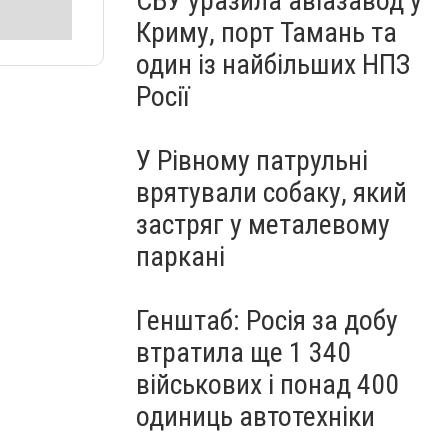
СБУ уразила авіазавод у
Криму, порт Тамань та
один із найбільших НПЗ
Росії
У Рівному патрульні
врятували собаку, який
застряг у металевому
паркані
Генштаб: Росія за добу
втратила ще 1 340
військових і понад 400
одиниць автотехніки