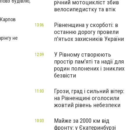
повз будівлю,
річний мотоцикліст збив
велосипедистку та втік
 Карпов
Рівненщина у скорботі: в
13:06
останню дорогу провели
арінгу не
п'ятьох захисників України
У Рівному створюють
12:09
простір пам'яті та надії для
родин полонених і зниклих
безвісти
Грози, град і сильний вітер:
11:03
на Рівненщині оголосили
жовтий рівень небезпеки
Майже за 2000 км від
10:03
фронту: у Єкатеринбурзі