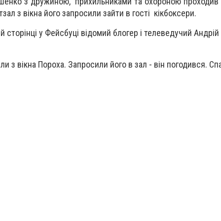
шенко з дружиною, прихильниками та охороною проходив 
ал з вікна його запросили зайти в гості кікбоксери.
ій сторінці у Фейсбуці відомий блогер і телеведучий Андрій
ли з вікна Пороха. Запросили його в зал - він погодився. Сп