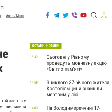
ті
ї
Авто / Мото
ОСТАННІ НОВИНИ
не
Сьогодні у Рівному
16:32
проведуть мовчазну акцію
х
«Світло пам’яті»
Зниклого 37-річного жителя
14:58
Костопільщини знайшли
мертвим у лісі
 той завітав у
бу виявилися
На Володимиреччині 17-
14:03