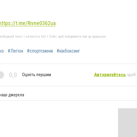
https://t.me/Rivne0362ua
бхідний текст і натисніть Ctrl + Enter, щоб повідомити про це редакцію
ко
#Легіон
#спортсмени
#кікбоксинг
0,0
Оцініть першим
Авторизуйтесь
, щоб
 наші джерела