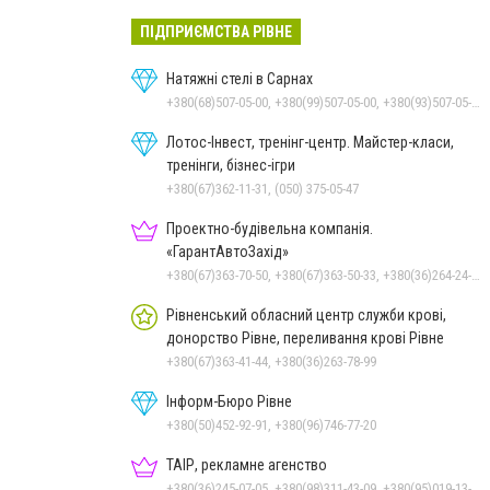
ПІДПРИЄМСТВА РІВНЕ
Натяжні стелі в Сарнах
+380(68)507-05-00, +380(99)507-05-00, +380(93)507-05-00
Лотос-Інвест, тренінг-центр. Майстер-класи,
тренінги, бізнес-ігри
+380(67)362-11-31, (050) 375-05-47
Проектно-будівельна компанія.
«ГарантАвтоЗахід»
+380(67)363-70-50, +380(67)363-50-33, +380(36)264-24-10
Рівненський обласний центр служби крові,
донорство Рівне, переливання крові Рівне
+380(67)363-41-44, +380(36)263-78-99
Інформ-Бюро Рівне
+380(50)452-92-91, +380(96)746-77-20
ТАІР, рекламне агенство
+380(36)245-07-05, +380(98)311-43-09, +380(95)019-13-17