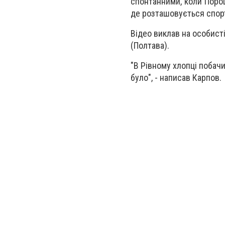
спонтанними, коли Поро
де розташовується спортз
Відео виклав на особист
(Полтава).
"В Рівному хлопці побачи
було", - написав Карпов.