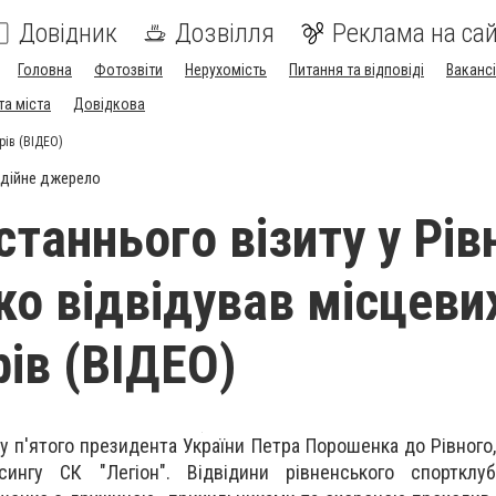
Довідник
Дозвілля
Реклама на сай
Головна
Фотозвіти
Нерухомість
Питання та відповіді
Вакансі
та міста
Довідкова
рів (ВІДЕО)
дійне джерело
станнього візиту у Рів
о відвідував місцеви
рів (ВІДЕО)
ту п'ятого президента України Петра Порошенка до Рівного,
сингу СК "Легіон". Відвідини рівненського спортклу