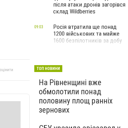
після атаки дронів загорівся
склад Wildberries
Росія втратила ще понад
09:03
1200 військових та майже
1600 безпілотників за добу
ТОП НОВИНИ
 оцінити
На Рівненщині вже
обмолотили понад
половину площ ранніх
зернових