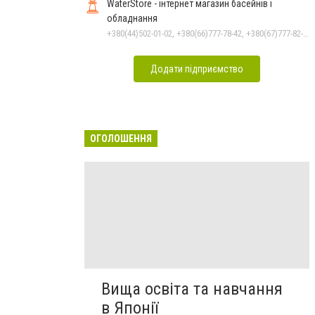
WaterStore - інтернет магазин басейнів і
обладнання
+380(44)502-01-02, +380(66)777-78-42, +380(67)777-82-19, +380(67)890-80-80, +380(73)890-80-80, +380(44)502-01-03
Додати підприємство
ОГОЛОШЕННЯ
Вища освіта та навчання
в Японії