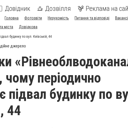
Довідник
Дозвілля
Реклама на сай
Головна
Фотозвіти
Нерухомість
Питання та відповіді
Вакансі
та міста
Довідкова
двал будинку по вул. Київській, 44
дійне джерело
ки «Рівнеоблводокана
, чому періодично
є підвал будинку по ву
, 44