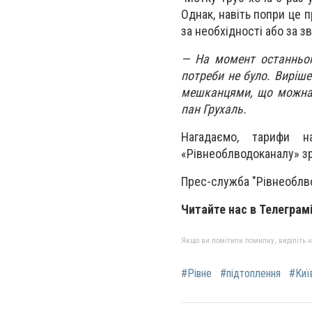
Однак, навіть попри це 
за необхідності або за 
— На момент останньог
потреби не було. Виріше
мешканцями, що можна в
пан Грухаль.
Нагадаємо, тарифи н
«Рівнеоблводоканалу» зро
Прес-служба "Рівнеоблв
Читайте нас в Телеграм
Якщо ви помітили помилку, виділіть нео
#Рівне
#підтоплення
#Киї