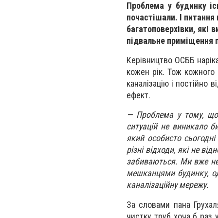
Проблема у будинку іс
почастішали. І питання
багатоповерхівки, які 
підвальне приміщення 
Керівництво ОСББ нарікає
кожен рік. Тож кожного
каналізацію і постійно 
ефект.
— Проблема у тому, що 
ситуацій не виникало 
який особисто сьогодні
різні відходи, які не ві
забиваються. Ми вже не
мешканцями будинку, од
каналізаційну мережу.
За словами пана Грухал
чистку труб хоча б раз у