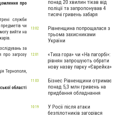
понад 20 хвилин тікав від
домлення про
поліції та запропонував 4
тисячі гривень хабаря
стрені служби
 предметів чи
Рівненщина попрощалася з
13:02
змогу вийти на
трьома захисниками
карів.
України
зслідувань за
«Тиха гора» чи «На пагорбі»:
я про загрозу
12:01
рівнян запрошують обрати
нову назву парку «Єврейка»
ція Тернополя,
Бізнес Рівненщини отримає
11:03
понад 5,3 млн гривень на
нської області
придбання обладнання
У Росії після атаки
10:19
безпілотників загорівся