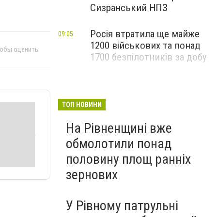
Сизранський НПЗ
Росія втратила ще майже
09:05
1200 військових та понад
тобы оценить
1700 безпілотників за добу
ТОП НОВИНИ
На Рівненщині вже
обмолотили понад
половину площ ранніх
зернових
У Рівному патрульні