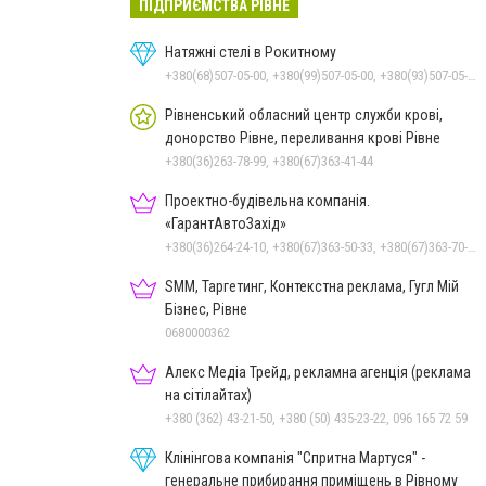
ПІДПРИЄМСТВА РІВНЕ
Натяжні стелі в Рокитному
+380(68)507-05-00, +380(99)507-05-00, +380(93)507-05-00
Рівненський обласний центр служби крові,
донорство Рівне, переливання крові Рівне
+380(36)263-78-99, +380(67)363-41-44
Проектно-будівельна компанія.
«ГарантАвтоЗахід»
+380(36)264-24-10, +380(67)363-50-33, +380(67)363-70-50
SMM, Таргетинг, Контекстна реклама, Гугл Мій
Бізнес, Рівне
0680000362
Алекс Медіа Трейд, рекламна агенція (реклама
на сітілайтах)
+380 (362) 43-21-50, +380 (50) 435-23-22, 096 165 72 59
Клінінгова компанія "Спритна Мартуся" -
генеральне прибирання приміщень в Рівному