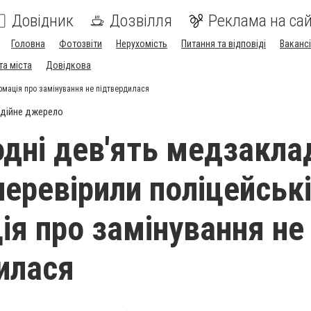
Довідник
Дозвілля
Реклама на сай
Головна
Фотозвіти
Нерухомість
Питання та відповіді
Вакансі
та міста
Довідкова
рмація про замінування не підтвердилася
дійне джерело
дні дев'ять медзаклад
перевірили поліцейські
ія про замінування не
илася