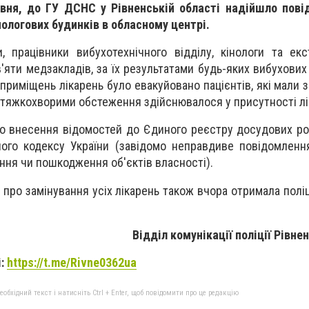
рвня, до ГУ ДСНС у Рівненській області надійшло пові
пологових будинків в обласному центрі.
и, працівники вибухотехнічного відділу, кінологи та ек
'яти медзакладів, за їх результатами будь-яких вибухових
 приміщень лікарень було евакуйовано пацієнтів, які мали 
з тяжкохворими обстеження здійснювалося у присутності лі
о внесення відомостей до Єдиного реєстру досудових ро
ого кодексу України (завідомо неправдиве повідомленн
ння чи пошкодження об'єктів власності).
 про замінування усіх лікарень також вчора отримала полі
Відділ комунікації поліції Рівне
і:
https://t.me/Rivne0362ua
бхідний текст і натисніть Ctrl + Enter, щоб повідомити про це редакцію