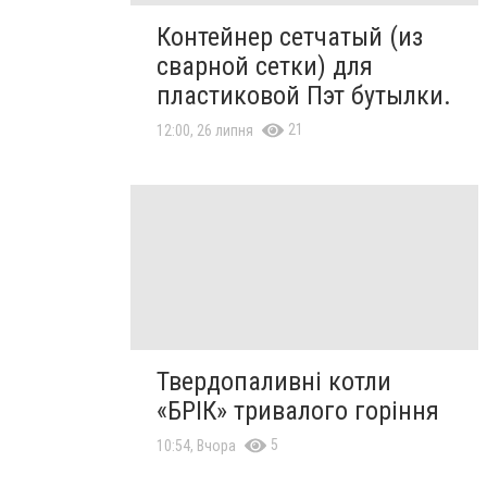
Контейнер сетчатый (из
сварной сетки) для
пластиковой Пэт бутылки.
21
12:00, 26 липня
Твердопаливні котли
«БРІК» тривалого горіння
5
10:54, Вчора