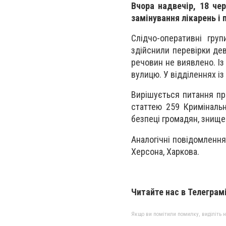
Вчора надвечір, 18 че
замінування лікарень і 
Слідчо-оперативні груп
здійснили перевірки дев
речовин не виявлено. Із
вулицю. У відділеннях і
Вирішується питання пр
статтею 259 Кримінальн
безпеці громадян, знище
Аналогічні повідомлення
Херсона, Харкова.
Читайте нас в Телеграм
Якщо ви помітили помилку, виділіть нео