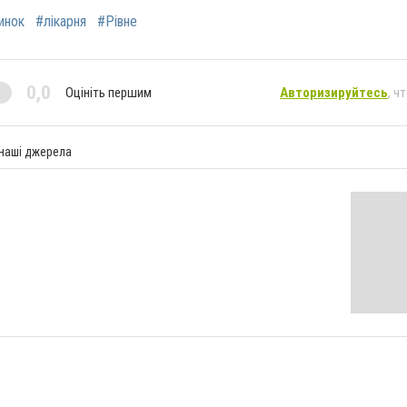
инок
#лікарня
#Рівне
0,0
Оцініть першим
Авторизируйтесь
, ч
 наші джерела