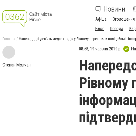
Новини
Афіша
Оголошення
Блог
Погода
Кар
Головна
Напередодні дев'ять медзакладів у Рівному перевірили поліцейські: інфо
08:58, 19 червня 2019 р.
На
Напередо
Степан Молчан
Рівному 
інформац
підтверд