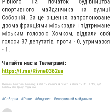
Рівного на початок будівництва
спортивного майданчика на вулиці
Соборній. За це рішення, запропоноване
двома фракціями міськради і підтримане
міським головою Хомком, віддали свої
голоси 37 депутатів, проти - 0, утримався
- 1.
Читайте нас в Телеграмі:
https://t.me/Rivne0362ua
Якщо ви помітили помилку, виділіть необхідний текст і натисніть Ctrl + Enter, щоб
повідомити про це редакцію
#Соборна
#Рівне
#бюджет
#спортивний майданчик