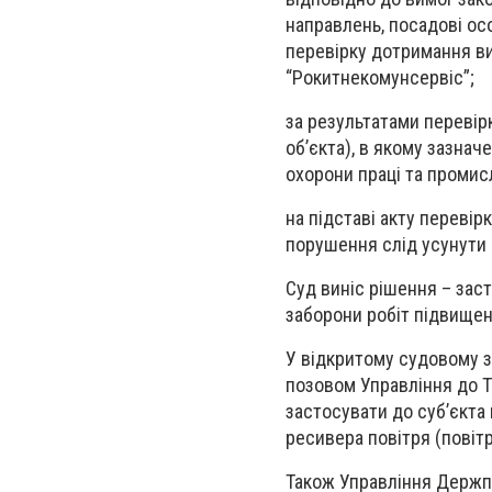
направлень, посадові ос
перевірку дотримання ви
“Рокитнекомунсервіс”;
за результатами перевір
об’єкта), в якому зазна
охорони праці та промис
на підставі акту перевір
порушення слід усунути 
Cуд виніс рішення – зас
заборони робіт підвищено
У відкритому судовому з
позовом Управління до Т
застосувати до суб’єкта
ресивера повітря (повітр
Також Управління Держпр