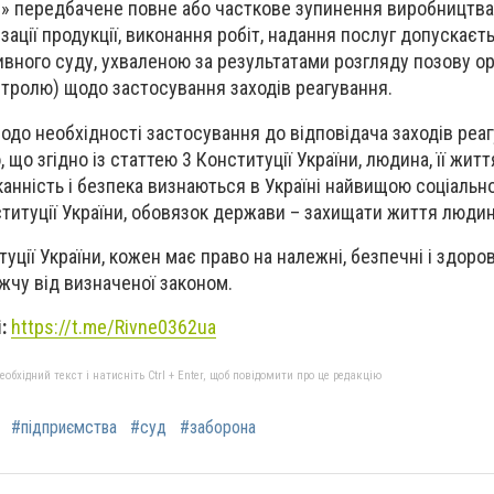
і» передбачене повне або часткове зупинення виробництва
зації продукції, виконання робіт, надання послуг допускаєт
вного суду, ухваленою за результатами розгляду позову ор
тролю) щодо застосування заходів реагування.
одо необхідності застосування до відповідача заходів реаг
, що згідно із статтею 3 Конституції України, людина, її житт
рканність і безпека визнаються в Україні найвищою соціальн
ституції України, обовязок держави – захищати життя людин
туції України, кожен має право на належні, безпечні і здоров
ижчу від визначеної законом.
і:
https://t.me/Rivne0362ua
бхідний текст і натисніть Ctrl + Enter, щоб повідомити про це редакцію
#підприємства
#суд
#заборона