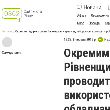
Новини
Афіша
Оголошення
Блог
Погода
Кар
Головна
Окремим підприємствам Рівненщини через суд заборонили проводити роб
12:33, 8 червня 2019 р.
Над
Окремим
Самчук Ірина
Рівненщи
проводит
використ
обладна