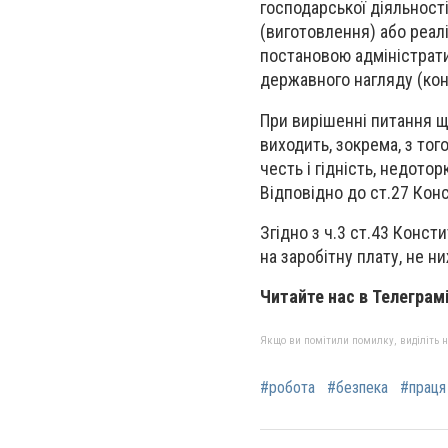
господарської діяльност
(виготовлення) або реалі
постановою адміністрати
державного нагляду (кон
При вирішенні питання щ
виходить, зокрема, з того
честь і гідність, недото
Відповідно до ст.27 Кон
Згідно з ч.3 ст.43 Консти
на заробітну плату, не н
Читайте нас в Телеграм
Якщо ви помітили помилку, виділіть нео
#робота
#безпека
#праця