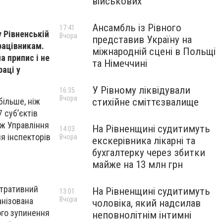
військових
Ансамбль із Рівного
17:41
у Рівненській
Вчора
представив Україну на
працівникам.
міжнародній сцені в Польщі
а припис і не
та Німеччині
аці у
У Рівному ліквідували
16:35
Вчора
стихійне сміттєзвалище
більше, ніж
 суб’єктів
 ж Управління
На Рівненщині судитимуть
14:03
я інспекторів
Вчора
екскерівника лікарні та
бухгалтерку через збитки
майже на 13 млн грн
стративний
На Рівненщині судитимуть
13:01
Вчора
анізована
чоловіка, який надсилав
ого зупинення
неповнолітнім інтимні