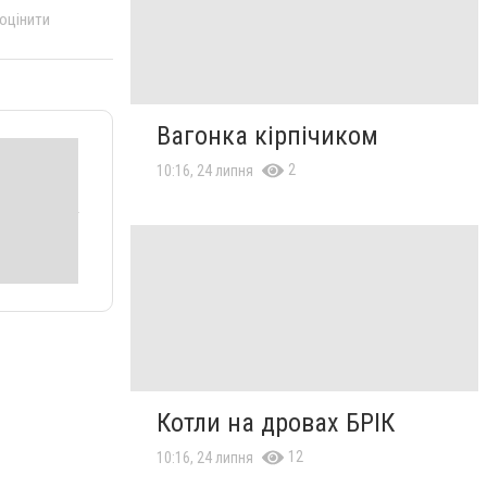
 оцінити
Вагонка кірпічиком
2
10:16, 24 липня
Котли на дровах БРІК
12
10:16, 24 липня