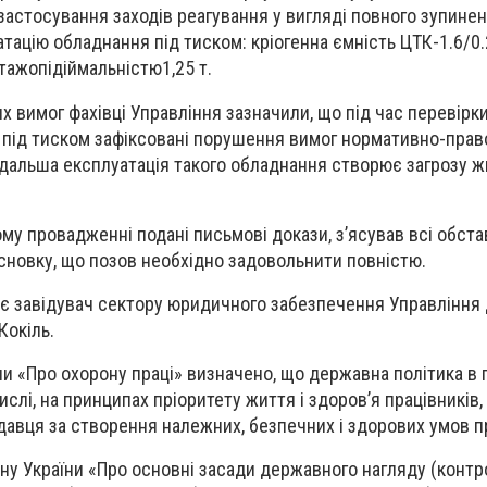
астосування заходів реагування у вигляді повного зупиненн
ацію обладнання під тиском: кріогенна ємність ЦТК-1.6/0.2
тажопідіймальністю1,25 т.
х вимог фахівці Управління зазначили, що під час перевірк
 під тиском зафіксовані порушення вимог нормативно-право
одальша експлуатація такого обладнання створює загрозу ж
му провадженні подані письмові докази, з’ясував всі обста
висновку, що позов необхідно задовольнити повністю.
є завідувач сектору юридичного забезпечення Управління
Кокіль.
ни «Про охорону праці» визначено, що державна політика в 
числі, на принципах пріоритету життя і здоров’я працівників,
давця за створення належних, безпечних і здорових умов пр
ону України «Про основні засади державного нагляду (контр