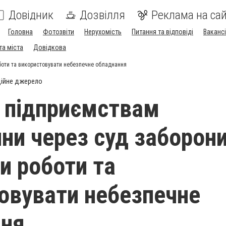
Довідник
Дозвілля
Реклама на сай
Головна
Фотозвіти
Нерухомість
Питання та відповіді
Вакансі
та міста
Довідкова
оти та використовувати небезпечне обладнання
ійне джерело
 підприємствам
ни через суд заборон
и роботи та
овувати небезпечне
ння