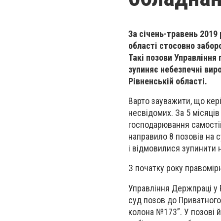
За січень-травень 2019 
області стосовно заборо
Такі позови Управління 
зупиняє небезпечні вир
Рівненській області.
Варто зауважити, що кері
несвідомих. За 5 місяців
господарювання самостій
направило 8 позовів на 
і відмовилися зупинити
З початку року правомірн
Управління Держпраці у 
суд позов до Приватног
колона №173”. У позові 