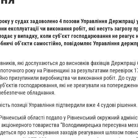
року у судах задоволено 4 позови Управління Держпраці 
ни експлуатації чи виконання робіт, які несуть загрозу 
подає у випадку, коли суб’єкт господарювання не реагує н
обничі об’єкти самостійно, повідомляє Управління держпр
вників, які дослухаються до висновків фахівців Держпраці 
 поточного року на Рівненщині за результатами перевірок 17
но призупинили виробництва чи виконання робіт. До суду
суб’єктів господарювання, які не зреагували на попередженн
 небезпечне обладнання.
ість позиції Управління підтвердили вже 4 судові рішення.
Рівненській області подало у Рівненський окружний адміні
о акціонерного товариства “Володимирецька пересувна мех
йдеться про застосування заходів реагування шляхом повн