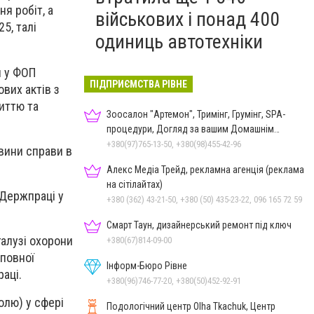
я робіт, а
військових і понад 400
5, талі
одиниць автотехніки
и у ФОП
ПІДПРИЄМСТВА РІВНЕ
вих актів з
иттю та
Зоосалон "Артемон", Тримінг, Грумінг, SPA-
процедури, Догляд за вашим Домашнім
Улюбленцем
+380(97)765-13-50, +380(98)455-42-96
вини справи в
Алекс Медіа Трейд, рекламна агенція (реклама
на сітілайтах)
 Держпраці у
+380 (362) 43-21-50, +380 (50) 435-23-22, 096 165 72 59
Смарт Таун, дизайнерський ремонт під ключ
галузі охорони
+380(67)814-09-00
 повної
Інформ-Бюро Рівне
аці.
+380(96)746-77-20, +380(50)452-92-91
олю) у сфері
Подологічний центр Olha Tkachuk, Центр