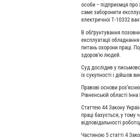
особи – підприємця про з
саме заборонити експлуат
електричної Т-10332 ван
В обґрунтування позовни
експлуатації обладнання
питань охорони праці. П
здоров’ю людей.
Суд дослідив у письмово
їх сукупності і дійшов 
Правові основи роз’ясню
Рівненській області Інна 
Статтею 44 Закону Украї
праці базується, у тому 
відповідальності робото
Частиною 5 статті 4 Зак