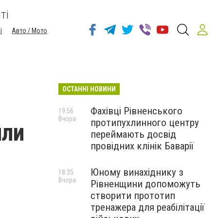
ті
ї
Авто / Мото
ОСТАННІ НОВИНИ
Фахівці Рівненського
19:56
Вчора
протипухлинного центру
или
переймають досвід
провідних клінік Баварії
Юному винахіднику з
18:35
Вчора
Рівненщини допоможуть
створити прототип
тренажера для реабілітації