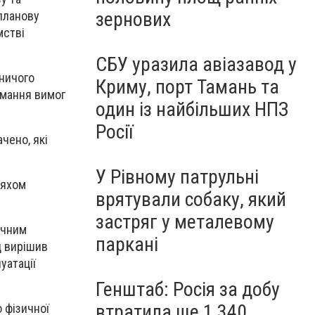
зернових
 планову
мстві
СБУ уразила авіазавод у
бничого
Криму, порт Тамань та
имання вимог
один із найбільших НПЗ
Росії
чено, які
У Рівному патрульні
ляхом
врятували собаку, який
застряг у металевому
ічним
паркані
д вирішив
уатації
Генштаб: Росія за добу
втратила ще 1 340
 фізичної