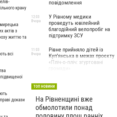
елів-
повідомлення
ільного крану
У Рівному медики
12:03
Вчора
проведуть ювілейний
имирецька
благодійний велопробіг на
 актів з
підтримку ЗСУ
розу життю та
Рівне прийняло дітей із
11:03
ють всі
Вчора
Куп'янська в межах проєкту
«Пліч-о-пліч: згуртовані
громади»
тва
 підвищеної
ТОП НОВИНИ
ають
На Рівненщині вже
праві докази
обмолотили понад
половину площ ранніх
у та