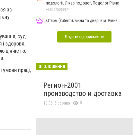
подології, Лікар подолог, Подолог Рівне
ься за
+380975013974
гану
Ютерм (Yuterm), вікна та двері в м. Рівне
ування, суд
Додати підприємство
я і здоровя,
ою цінністю.
и.
ОГОЛОШЕННЯ
і умови праці,
Регион-2001
производcтво и доставка
8
10:36, 5 серпня