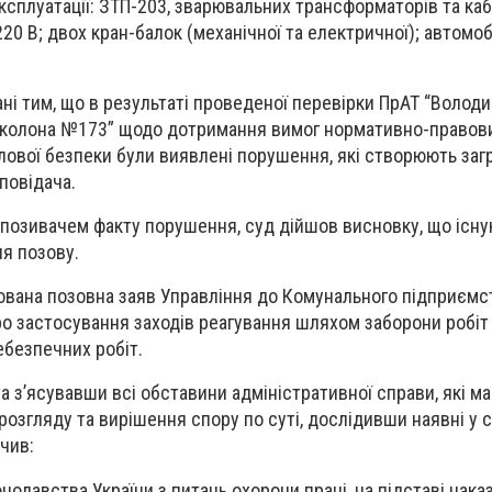
експлуатації: ЗТП-203, зварювальних трансформаторів та каб
20 В; двох кран-балок (механічної та електричної); автомоб
ні тим, що в результаті проведеної перевірки ПрАТ “Волод
 колона №173” щодо дотримання вимог нормативно-правових
лової безпеки були виявлені порушення, які створюють заг
повідача.
 позивачем факту порушення, суд дійшов висновку, що існу
я позову.
ована позовна заяв Управління до Комунального підприємс
о застосування заходів реагування шляхом заборони робіт
ебезпечних робіт.
а з’ясувавши всі обставини адміністративної справи, які м
озгляду та вирішення спору по суті, дослідивши наявні у с
ачив:
нодавства України з питань охорони праці, на підставі наказ