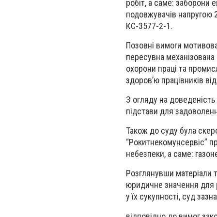
робіт, а саме: заборони 
подовжувачів напругою 2
КС-3577-2-1.
Позовні вимоги мотивова
пересувна механізована
охорони праці та промис
здоров’ю працівників від
З огляду на доведеність
підстави для задоволенн
Також до суду була скер
“Рокитнекомунсервіс” пр
небезпеки, а саме: газон
Розглянувши матеріали т
юридичне значення для р
у їх сукупності, суд зазн
відповідно до вимог зако