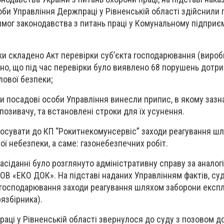
оби Управління Держпраці у Рівненській області здійснили
мог законодавства з питань праці у Комунальному підприє
ки складено Акт перевірки суб’єкта господарювання (виро
чено, що під час перевірки було виявлено 68 порушень дотр
лової безпеки;
ки посадові особи Управління винесли припис, в якому зазна
позивачу, та встановлені строки для їх усунення.
тосувати до КП “Рокитнекомунсервіс” заходи реагування ш
ї небезпеки, а саме: газонебезпечних робіт.
асіданні було розглянуто адміністративну справу за аналог
ОВ «ЕКО ДОК». На підставі наданих Управлінням фактів, су
 господарювання заходи реагування шляхом заборони експл
язбірника).
аці у Рівненській області звернулося до суду з позовом до