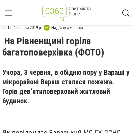
09:12, 4 червня 2019 р.
Надійне джерело
На Рівненщині горіла
багатоповерхівка (ФОТО)
Учора, 3 червня, в обідню пору у Вараші у
мікрорайоні Вараш сталася пожежа.
Горів дев
’
ятиповерховий житловий
будинок.
Як повідомляє Вараський МС ГУ ДСНС