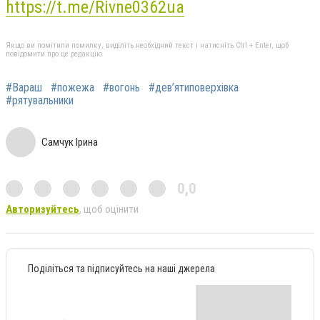
https://t.me/Rivne0362ua
Якщо ви помітили помилку, виділіть необхідний текст і натисніть Ctrl + Enter, щоб
повідомити про це редакцію
#Вараш
#пожежа
#вогонь
#дев’ятиповерхівка
#рятувальники
Самчук Ірина
0,0
Авторизуйтесь
, щоб оцінити
Поділіться та підписуйтесь на наші джерела