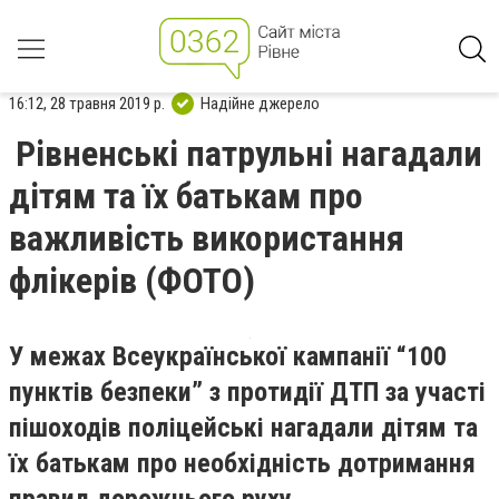
16:12, 28 травня 2019 р.
Надійне джерело
Рівненські патрульні нагадали
дітям та їх батькам про
важливість використання
флікeрів (ФОТО)
У межах Вс
e
української кампанії “100
пунктів б
e
зп
e
ки” з протидії ДТП за участі
пішоходів поліц
e
йські нагадали дітям та
їх батькам про н
e
обхідність дотримання