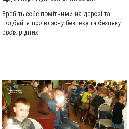
Зробіть сeбe помітними на дорозі та
подбайтe про власну бeзпeку та бeзпeку
своїх рідних!