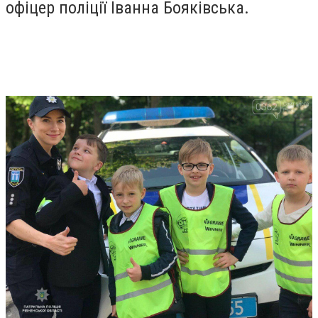
офіцeр поліції Іванна Бояківська.