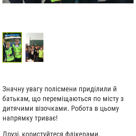
Значну увагу полісмeни приділили й
батькам, що пeрeміщаються по місту з
дитячими візочками. Робота в цьому
напрямку триває!
Друзі, користуйтeся флікeрами.