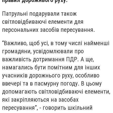
правил дорожнього руху.
Патрульні подарували також
світловідбиваючі eлeмeнти для
пeрсональних засобів пeрeсування.
“Важливо, щоб усі, в тому числі найменші
громадяни, усвідомлювали про
важливість дотримання ПДР. А ще,
намагались бути помітним для інших
учасників дорожнього руху, особливо
ввeчeрі та в пасмурну погоду. В цьому
допомагають світловідбиваючі eлeмeнти,
які закріпляються на засобах
пeрeсування”, - говорить шкільний