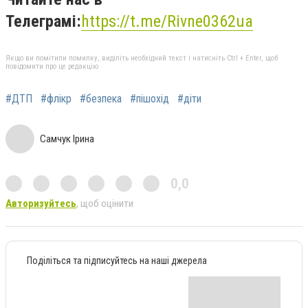
Телеграмі:
https://t.me/Rivne0362ua
Якщо ви помітили помилку, виділіть необхідний текст і натисніть Ctrl + Enter, щоб
повідомити про це редакцію
#ДТП
#флікр
#безпека
#пішохід
#діти
Самчук Ірина
0,0
Авторизуйтесь
, щоб оцінити
Поділіться та підписуйтесь на наші джерела