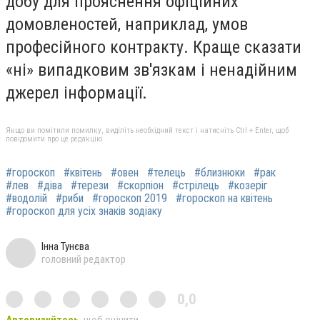
добу для прояснення офіційних
домовленостей, наприклад, умов
професійного контракту. Краще сказати
«ні» випадковим зв'язкам і ненадійним
джерел інформації.
Якщо ви помітили помилку, виділіть необхідний текст і натисніть Ctrl + Enter, щоб
повідомити про це редакцію
#гороскоп
#квітень
#овен
#телець
#близнюки
#рак
#лев
#діва
#терези
#скорпіон
#стрілець
#козеріг
#водолій
#риби
#гороскоп 2019
#гороскоп на квітень
#гороскоп для усіх знаків зодіаку
Інна Тунєва
головний редактор
0,0