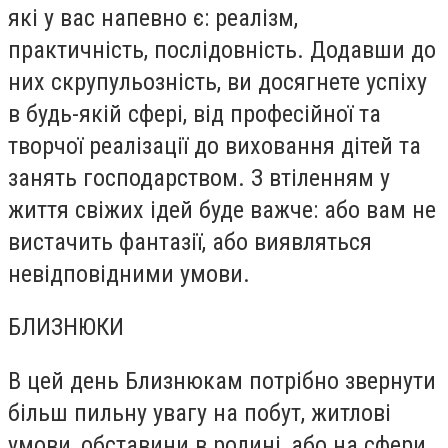
які у вас напевно є: реалізм,
практичність, послідовність. Додавши до
них скрупульозність, ви досягнете успіху
в будь-якій сфері, від професійної та
творчої реалізації до виховання дітей та
занять господарством. З втіленням у
життя свіжих ідей буде важче: або вам не
вистачить фантазії, або виявляться
невідповідними умови.
БЛИЗНЮКИ
В цей день Близнюкам потрібно звернути
більш пильну увагу на побут, житлові
умови, обставини в родині, або на сфери,