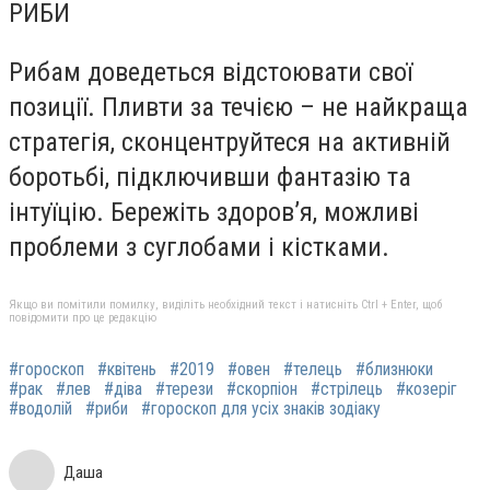
РИБИ
Рибам доведеться відстоювати свої
позиції. Пливти за течією – не найкраща
стратегія, сконцентруйтеся на активній
боротьбі, підключивши фантазію та
інтуїцію. Бережіть здоров’я, можливі
проблеми з суглобами і кістками.
Якщо ви помітили помилку, виділіть необхідний текст і натисніть Ctrl + Enter, щоб
повідомити про це редакцію
#гороскоп
#квітень
#2019
#овен
#телець
#близнюки
#рак
#лев
#діва
#терези
#скорпіон
#стрілець
#козеріг
#водолій
#риби
#гороскоп для усіх знаків зодіаку
Даша