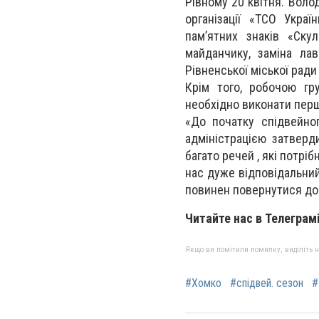
Рівному 20 квітня. Воло
організації «ТСО Укра
пам’ятних знаків «Скул
майданчику, заміна ла
Рівненської міської ради
Крім того, робочою гр
необхідно виконати пер
«До початку спідвейног
адміністрацією затверд
багато речей , які потріб
нас дуже відповідальний
повинен повернутися до 
Читайте нас в Телеграмі
Якщо ви помітили помилку, виділіть нео
#Хомко
#спідвей. сезон
#