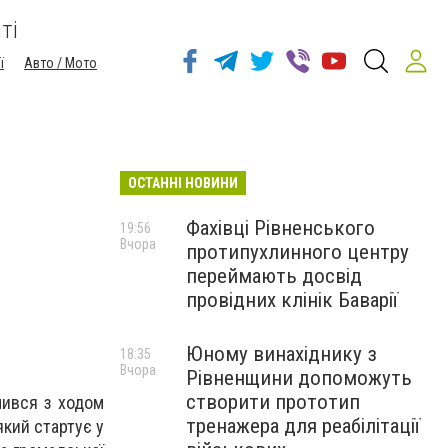
ті
ї
Авто / Мото
ОСТАННІ НОВИНИ
Фахівці Рівненського
19:56
Вчора
протипухлинного центру
переймають досвід
провідних клінік Баварії
Юному винахіднику з
18:35
Вчора
Рівненщини допоможуть
створити прототип
мився з ходом
тренажера для реабілітації
який стартує у