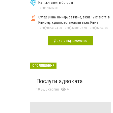
Натяжні стелі в Острозі
+380673635033
Супер Вікна, Вікнарьов Рівне, вікна "Viknaroff" в
Рівному, купити, встановити вікна Рівне
+380(50)642-24-00, +380(96)408-76-50, +380(36)240-00-23, +380(98)705-00-23
Додати підприємство
ОГОЛОШЕННЯ
Послуги адвоката
4
10:36, 5 серпня