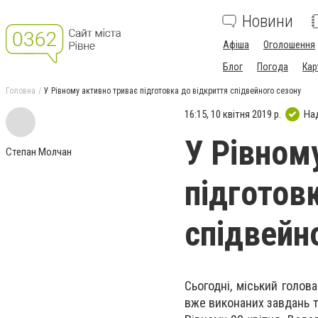
Новини
Афіша
Оголошення
Блог
Погода
Кар
Головна
У Рівному активно триває підготовка до відкриття спідвейного сезону
16:15, 10 квітня 2019 р.
На
У Рівном
Степан Молчан
підготов
спідвейн
Сьогодні, міський голов
вже виконаних завдань т