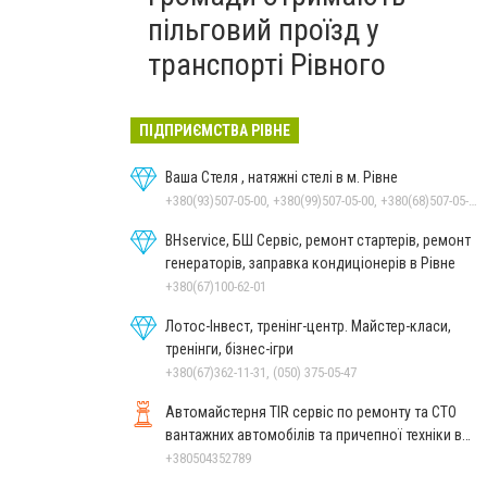
пільговий проїзд у
транспорті Рівного
ПІДПРИЄМСТВА РІВНЕ
Ваша Стеля , натяжні стелі в м. Рівне
+380(93)507-05-00, +380(99)507-05-00, +380(68)507-05-00
BHservice, БШ Сервіс, ремонт стартерів, ремонт
генераторів, заправка кондиціонерів в Рівне
+380(67)100-62-01
Лотос-Інвест, тренінг-центр. Майстер-класи,
тренінги, бізнес-ігри
+380(67)362-11-31, (050) 375-05-47
Автомайстерня TIR сервіс по ремонту та СТО
вантажних автомобілів та причепної техніки в
Рівному
+380504352789