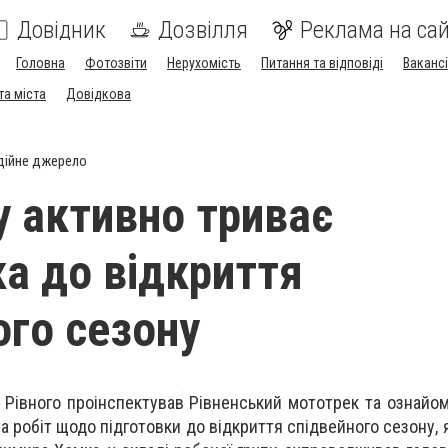
Довідник
Дозвілля
Реклама на сай
Головна
Фотозвіти
Нерухомість
Питання та відповіді
Вакансі
та міста
Довідкова
дійне джерело
у активно триває
ка до відкриття
ого сезону
а Рівного проінспектував Рівненський мототрек та ознайо
а робіт щодо підготовки до відкриття спідвейного сезону, 