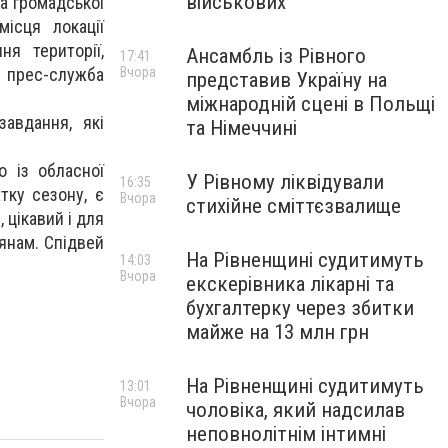
військових
а громадської
місця локації
я території,
Ансамбль із Рівного
17:41
 прес-служба
Вчора
представив Україну на
міжнародній сцені в Польщі
авдання, які
та Німеччині
о із обласної
У Рівному ліквідували
16:35
тку сезону, є
Вчора
стихійне сміттєзвалище
, цікавий і для
янам. Спідвей
На Рівненщині судитимуть
14:03
Вчора
екскерівника лікарні та
бухгалтерку через збитки
майже на 13 млн грн
На Рівненщині судитимуть
13:01
Вчора
чоловіка, який надсилав
неповнолітнім інтимні