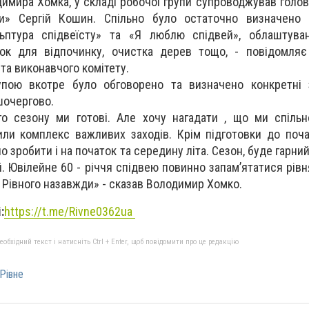
димира Хомка, у складі робочої групи супроводжував голов
їни» Сергій Кошин. Спільно було остаточно визначено 
ьптура спідвеїсту» т
а «Я люблю спідвей», облаштуванн
вок для відпочинку, очистка дерев тощо, - повідомляє
 та виконавчого комітету.
упою вкотре було обговорено та визначено конкретні з
шочергово.
о сезону ми готові. Але хочу нагадати , що ми спільн
или комплекс важливих заходів. Крім підготовки до поча
но зробити і на початок та середину літа. Сезон, буде гарний
. Ювілейне 60 - річчя спідвею повинно запам’ятатися рівн
Рівного назавжди» - сказав Володимир Хомко.
:
https://t.me/Rivne0362ua
бхідний текст і натисніть Ctrl + Enter, щоб повідомити про це редакцію
Рівне