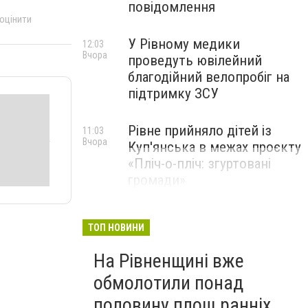
повідомлення
 оцінити
У Рівному медики
12:03
Вчора
проведуть ювілейний
благодійний велопробіг на
підтримку ЗСУ
Рівне прийняло дітей із
11:03
Вчора
Куп'янська в межах проєкту
«Пліч-о-пліч: згуртовані
громади»
ТОП НОВИНИ
На Рівненщині вже
обмолотили понад
половину площ ранніх