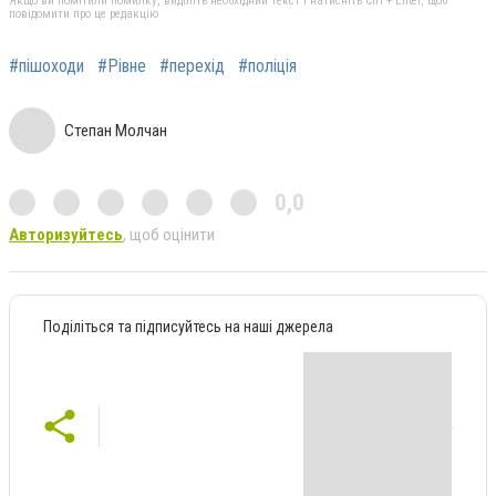
Якщо ви помітили помилку, виділіть необхідний текст і натисніть Ctrl + Enter, щоб
повідомити про це редакцію
#пішоходи
#Рівне
#перехід
#поліція
Степан Молчан
0,0
Авторизуйтесь
, щоб оцінити
Поділіться та підписуйтесь на наші джерела