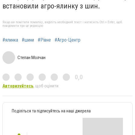
встановили агро-ялинку з шин.
Якщо ви помітили помилку, виділіть необхідний текст і натисніть Ctrl + Enter, щоб
повідомити про це редакцію
#ялинка
#шини
#Рівне
#Агро-Центр
Степан Молчан
0,0
Авторизуйтесь
, щоб оцінити
Поділіться та підписуйтесь на наші джерела