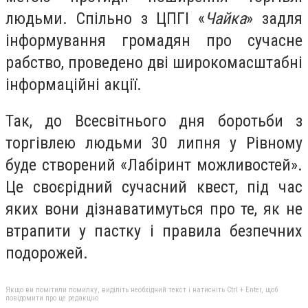
людьми. Спільно з ЦПГІ «
Чайка
» задля
інформування громадян про сучасне
рабство, проведено дві широкомасштабні
інформаційні акції.
Так, до Всесвітнього дня боротьби з
торгівлею людьми 30 липня у Рівному
буде створений «Лабіринт можливостей».
Це своєрідний сучасний квест, під час
яких вони дізнаватимуться про те, як не
втрапити у пастку і правила безпечних
подорожей.
Якщо ви помітили помилку, виділіть необхідний текст і натисніть Ctrl + Enter, щоб
повідомити про це редакцію