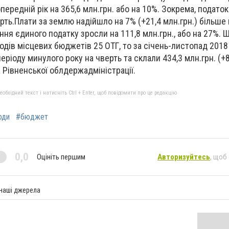
передній рік на 365,6 млн.грн. або на 10%. Зокрема, подато
ерть.Плати за землю надійшло на 7% (+21,4 млн.грн.) більше
ння єдиного податку зросли на 111,8 млн.грн., або на 27%. 
дів місцевих бюджетів 25 ОТГ, то за січень-листопад 2018
еріоду минулого року на чверть та склали 434,3 млн.грн. (+83
Рівненської облдержадміністрації.
бхідний текст і натисніть Ctrl + Enter, щоб повідомити про це редакцію
оди
#бюджет
0,0
Оцініть першим
Авторизуйтесь
, щоб
 наші джерела