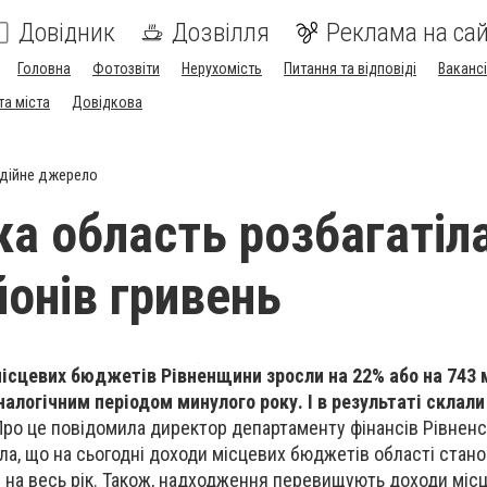
Довідник
Дозвілля
Реклама на сай
Головна
Фотозвіти
Нерухомість
Питання та відповіді
Вакансі
та міста
Довідкова
дійне джерело
ка область розбагатіл
йонів гривень
місцевих бюджетів Рівненщини зросли на 22% або на 743 
аналогічним періодом минулого року. І в результаті склал
Про це повідомила директор департаменту фінансів Рівнен
іла, що на сьогодні доходи місцевих бюджетів області стан
 на весь рік. Також, надходження перевищують доходи міс