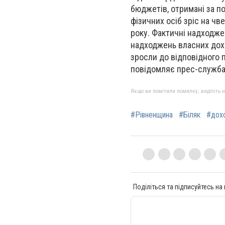
бюджетів, отримані за по
фізичних осіб зріс на чв
року. Фактичні надходже
надходжень власних дохо
зросли до відповідного п
повідомляє прес-служба 
Якщо ви помітили помилку, виділіть нео
#Рівненщина
#Біляк
#дох
Поділіться та підписуйтесь на