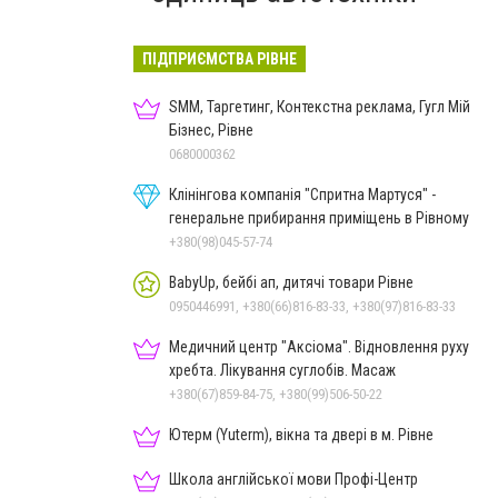
ПІДПРИЄМСТВА РІВНЕ
SMM, Таргетинг, Контекстна реклама, Гугл Мій
Бізнес, Рівне
0680000362
Клінінгова компанія "Спритна Мартуся" -
генеральне прибирання приміщень в Рівному
+380(98)045-57-74
BabyUp, бейбі ап, дитячі товари Рівне
0950446991, +380(66)816-83-33, +380(97)816-83-33
Медичний центр "Аксіома". Відновлення руху
хребта. Лікування суглобів. Масаж
+380(67)859-84-75, +380(99)506-50-22
Ютерм (Yuterm), вікна та двері в м. Рівне
Школа англійської мови Профі-Центр