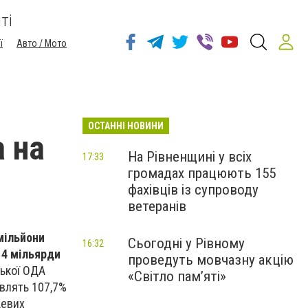
ті
ї
Авто / Мото
ОСТАННІ НОВИНИ
а на
На Рівненщині у всіх
17:33
громадах працюють 155
фахівців із супроводу
ветеранів
мільйони
Сьогодні у Рівному
16:32
и 4 мільярди
проведуть мовчазну акцію
ської ОДА
«Світло пам’яті»
овлять 107,7%
цевих