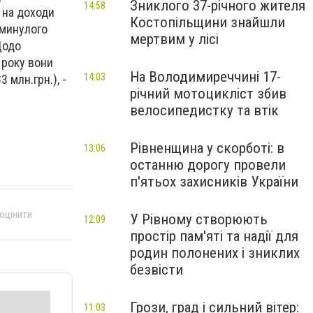
Зниклого 37-річного жителя
14:58
к на доходи
Костопільщини знайшли
 минулого
мертвим у лісі
Щодо
 року вони
На Володимиреччині 17-
14:03
 млн.грн.), -
річний мотоцикліст збив
велосипедистку та втік
Рівненщина у скорботі: в
13:06
останню дорогу провели
п'ятьох захисників України
 оцінити
У Рівному створюють
12:09
простір пам'яті та надії для
родин полонених і зниклих
безвісти
Грози, град і сильний вітер:
11:03