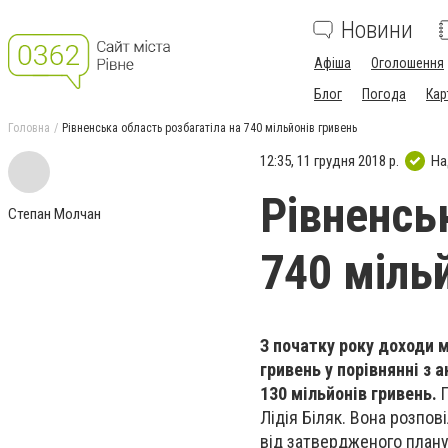
Новини
Афіша
Оголошення
Блог
Погода
Кар
Головна
Рівненська область розбагатіла на 740 мільйонів гривень
12:35, 11 грудня 2018 р.
На
Рівненсь
Степан Молчан
740 міль
З початку року доходи 
гривень у порівнянні з 
130 мільйонів гривень.
Лідія Біляк. Вона розпов
від затвердженого плану