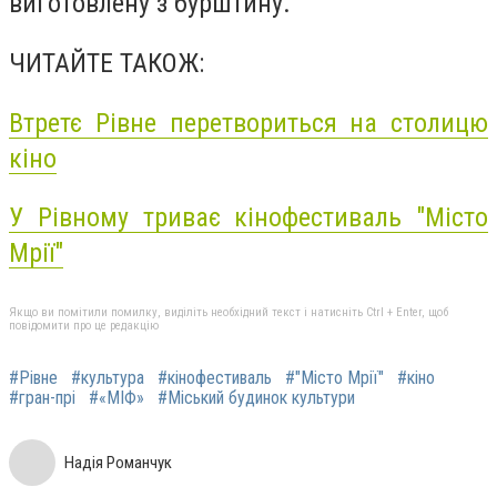
виготовлену з бурштину.
ЧИТАЙТЕ ТАКОЖ:
Втретє Рівне перетвориться на столицю
кіно
У Рівному триває кінофестиваль "Місто
Мрії"
Якщо ви помітили помилку, виділіть необхідний текст і натисніть Ctrl + Enter, щоб
повідомити про це редакцію
#Рівне
#культура
#кінофестиваль
#"Місто Мрії"
#кіно
#гран-прі
#«МІФ»
#Міський будинок культури
Надія Романчук