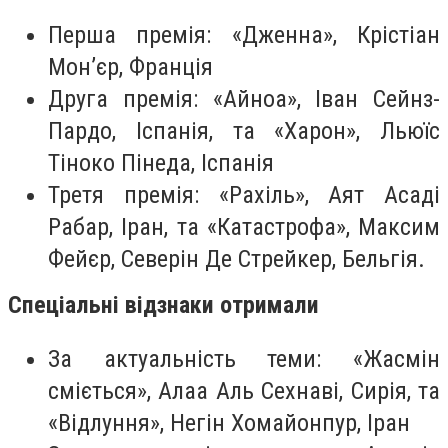
Перша премія: «Дженна», Крістіан
Мон’єр, Франція
Друга премія: «Айноа», Іван Сейнз-
Пардо, Іспанія, та «Харон», Льюїс
Тіноко Пінеда, Іспанія
Третя премія: «Рахіль», Аят Асаді
Рабар, Іран, та «Катастрофа», Максим
Фейєр, Северін Де Стрейкер, Бельгія.
Спеціальні відзнаки отримали
За актуальність теми: «Жасмін
сміється», Алаа Аль Сехнаві, Сирія, та
«Відлуння», Негін Хомайонпур, Іран