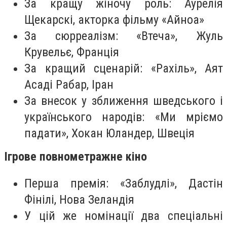
За кращу жіночу роль: Аурелія
Щекарскі, акторка фільму «Айноа»
За сюрреалізм: «Втеча», Жуль
Крувельє, Франція
За кращий сценарій: «Рахіль», Аят
Асаді Рабар, Іран
За внесок у зближення шведського і
українського народів: «Ми мріємо
падати», Хокан Юландер, Швеція
Ігрове повнометражне кіно
Перша премія: «Заблудлі», Дастін
Фінілі, Нова Зеландія
У цій же номінації два спеціальні